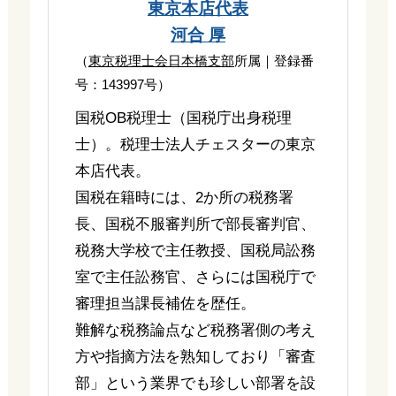
東京本店代表
河合 厚
（
東京税理士会日本橋支部
所属｜登録番
号：143997号）
国税OB税理士（国税庁出身税理
士）。税理士法人チェスターの東京
本店代表。
国税在籍時には、2か所の税務署
長、国税不服審判所で部長審判官、
税務大学校で主任教授、国税局訟務
室で主任訟務官、さらには国税庁で
審理担当課長補佐を歴任。
難解な税務論点など税務署側の考え
方や指摘方法を熟知しており「審査
部」という業界でも珍しい部署を設