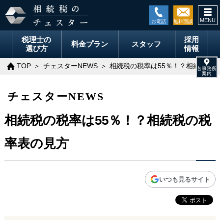
togg
navi
税理士の
採用
料金
プラン
スタッフ
選び方
情報
TOP
チェスターNEWS
相続税の税率は55％！？相続税の
チェスターNEWS
相続税の税率は55％！？相続税の税
率表の見方
いつも見るサイト