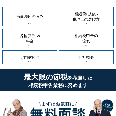
相続税に強い
当事務所の
強み
税理士の
選び方
各種プラン/
相続税申告の
料金
流れ
専門家紹介
会社概要
最大限の節税
を考慮した
相続税申告業務に努めます