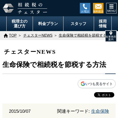
togg
navi
税理士の
採用
料金
プラン
スタッフ
選び方
情報
TOP
チェスターNEWS
生命保険で相続税を節税する方法
チェスターNEWS
生命保険で相続税を節税する方法
いつも見るサイト
2015/10/07
関連キーワード:
生命保険