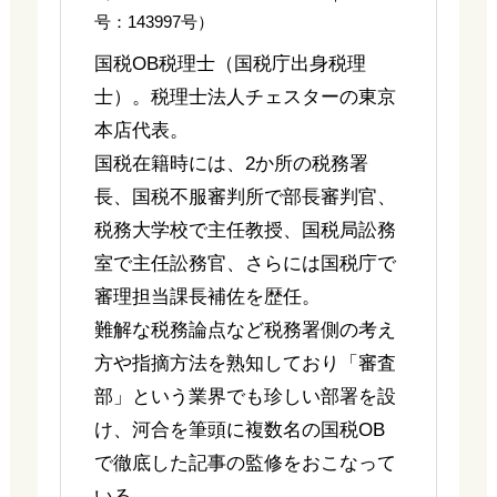
号：143997号）
国税OB税理士（国税庁出身税理
士）。税理士法人チェスターの東京
本店代表。
国税在籍時には、2か所の税務署
長、国税不服審判所で部長審判官、
税務大学校で主任教授、国税局訟務
室で主任訟務官、さらには国税庁で
審理担当課長補佐を歴任。
難解な税務論点など税務署側の考え
方や指摘方法を熟知しており「審査
部」という業界でも珍しい部署を設
け、河合を筆頭に複数名の国税OB
で徹底した記事の監修をおこなって
いる。