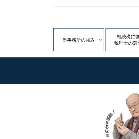
相続税に
当事務所の
強み
税理士の
選