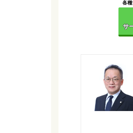
各種
サー