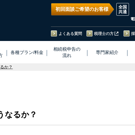
初回面談ご希望のお客様
電
よくある質問
税理士の方
採
い
相続税
申告
の
各種プラン
/
料金
専門家
紹介
方
流れ
なるか？
うなるか？