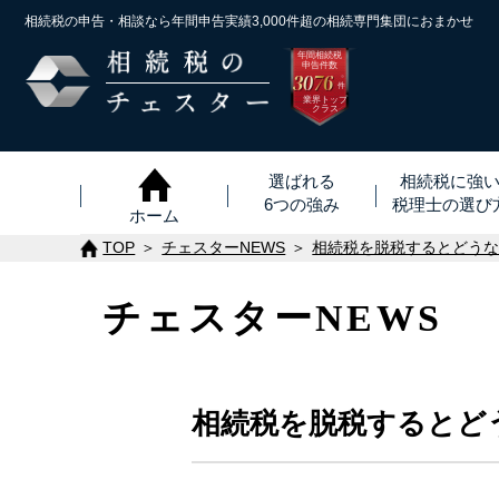
相続税の申告・相談なら年間申告実績3,000件超の
相続専門集団におまかせ
年間相続税
申告件数
3076
※
件
業界トップ
クラス
選ばれる
相続税に強
6つの強み
税理士
の
選び
ホーム
TOP
チェスターNEWS
相続税を脱税するとどう
チェスターNEWS
相続税を脱税するとど