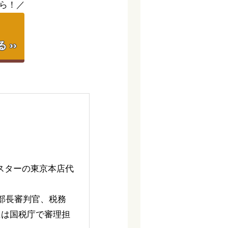
ら！／
】
››
スターの東京本店代
部長審判官、税務
には国税庁で審理担