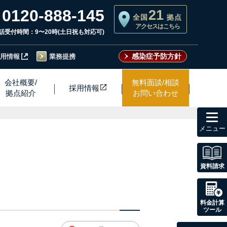
0120-888-145
21
全国
拠点
アクセスはこちら
話受付時間：9〜20時(土日祝も対応可)
感染症予防方針
用情報
業務提携
会社概要/
無料面談/相談
採用情
報
拠点紹介
お問い合わせ
toggl
navig
資料請求
料金計算
ツール