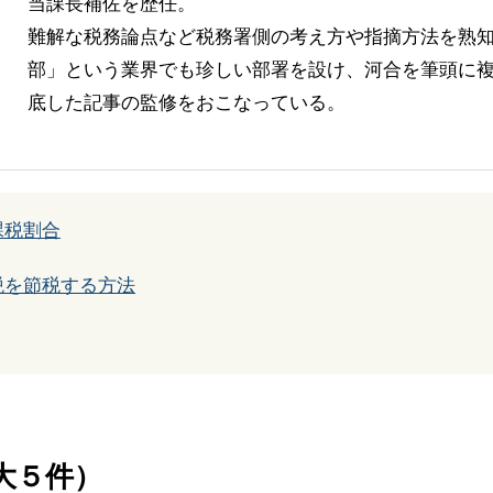
当課長補佐を歴任。
難解な税務論点など税務署側の考え方や指摘方法を熟
部」という業界でも珍しい部署を設け、河合を筆頭に複
底した記事の監修をおこなっている。
課税割合
税を節税する方法
大５件）