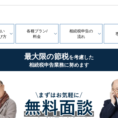
強い
各種プラン/
相続税申告の
び方
料金
流れ
最大限の節税
を考慮した
相続税申告業務に努めます