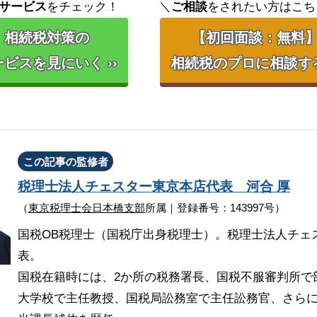
サービス
をチェック！
＼
ご相談
をされたい方はこち
相続税対策の
【初回面談：無料
ビスを見にいく ››
相続税のプロに相談する 
この記事の監修者
税理士法人チェスター
東京本店代表
河合 厚
（
東京税理士会日本橋支部
所属｜登録番号：143997号）
国税OB税理士（国税庁出身税理士）。税理士法人チェ
表。
国税在籍時には、2か所の税務署長、国税不服審判所で
大学校で主任教授、国税局訟務室で主任訟務官、さら