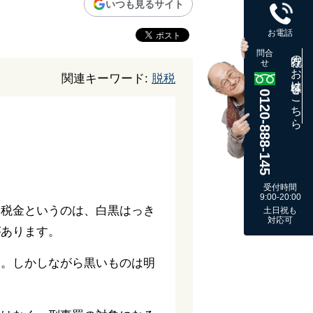
いつも見るサイト
お電話
問合
既存のお客様はこちら
せ
関連キーワード:
脱税
0120-888-145
受付時間
9:00-20:00
。税金というのは、白黒はっき
土日祝も
対応可
があります。
す。しかしながら黒いものは明