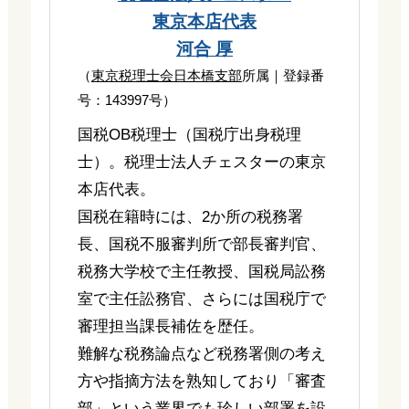
東京本店代表
河合 厚
（
東京税理士会日本橋支部
所属｜登録番
号：143997号）
国税OB税理士（国税庁出身税理
士）。税理士法人チェスターの東京
本店代表。
国税在籍時には、2か所の税務署
長、国税不服審判所で部長審判官、
税務大学校で主任教授、国税局訟務
室で主任訟務官、さらには国税庁で
審理担当課長補佐を歴任。
難解な税務論点など税務署側の考え
方や指摘方法を熟知しており「審査
部」という業界でも珍しい部署を設