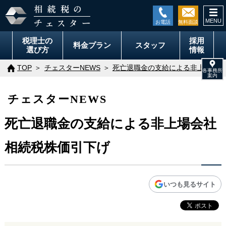
togg
navi
税理士の
採用
料金
プラン
スタッフ
選び方
情報
TOP
チェスターNEWS
死亡退職金の支給による非上場会社
チェスターNEWS
死亡退職金の支給による非上場会社
相続税株価引下げ
いつも見るサイト