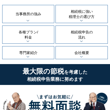
相続税に強い
当事務所の
強み
税理士の
選び方
各種プラン/
相続税申告の
料金
流れ
専門家紹介
会社概要
最大限の節税
を考慮した
相続税申告業務に努めます