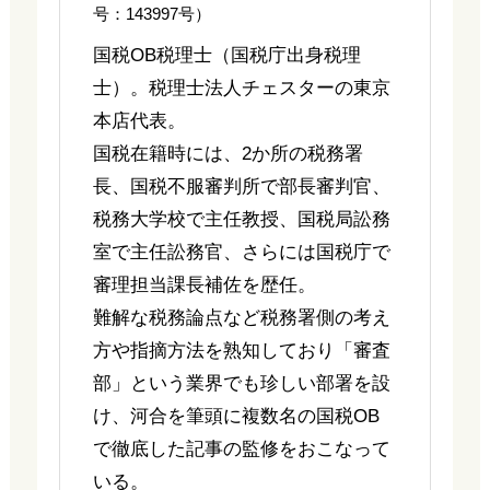
号：143997号）
国税OB税理士（国税庁出身税理
士）。税理士法人チェスターの東京
本店代表。
国税在籍時には、2か所の税務署
長、国税不服審判所で部長審判官、
税務大学校で主任教授、国税局訟務
室で主任訟務官、さらには国税庁で
審理担当課長補佐を歴任。
難解な税務論点など税務署側の考え
方や指摘方法を熟知しており「審査
部」という業界でも珍しい部署を設
け、河合を筆頭に複数名の国税OB
で徹底した記事の監修をおこなって
いる。