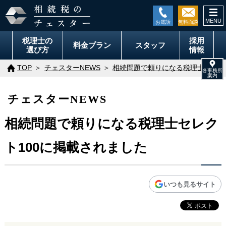
togg
navi
税理士の
採用
料金
プラン
スタッフ
選び方
情報
TOP
チェスターNEWS
相続問題で頼りになる税理士セレク
チェスターNEWS
相続問題で頼りになる税理士セレク
ト100に掲載されました
いつも見るサイト