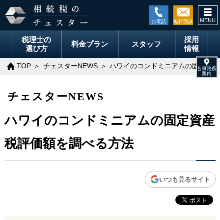
togg
navi
税理士の
採用
料金
プラン
スタッフ
選び方
情報
TOP
チェスターNEWS
ハワイのコンドミニアムの固定資産
チェスターNEWS
ハワイのコンドミニアムの固定資産
税評価額を調べる方法
いつも見るサイト