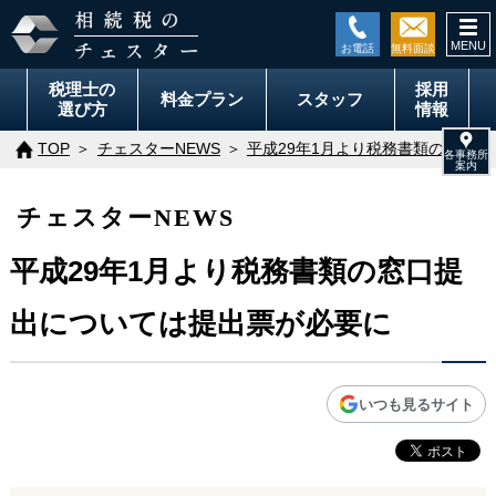
togg
navi
税理士の
採用
料金
プラン
スタッフ
選び方
情報
TOP
チェスターNEWS
平成29年1月より税務書類の窓口
チェスターNEWS
平成29年1月より税務書類の窓口提
出については提出票が必要に
いつも見るサイト