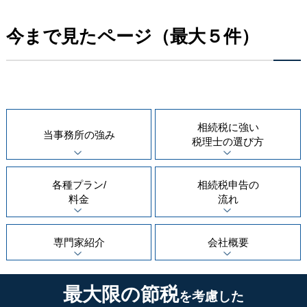
今まで見たページ（最大５件）
相続税に強い
当事務所の
強み
税理士の
選び方
各種プラン/
相続税申告の
料金
流れ
専門家紹介
会社概要
最大限の節税
を考慮した