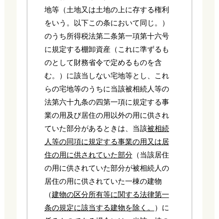
地等（土地又は土地の上に存する権利
をいう。以下この条において同じ。）
のうち所得税法第二条第一項第十六号
に規定する棚卸資産（これに準ずるも
のとして財務省令で定めるものを含
む。）に該当しない宅地等とし、これ
らの宅地等のうちに当該被相続人等の
法第六十九条の四第一項に規定する事
業の用及び居住の用以外の用に供され
ていた部分があるときは、当該
被相続
人等の同項に規定する事業の用又は居
住の用に供されていた部分
（当該居住
の用に供されていた部分が被相続人の
居住の用に供されていた一棟の建物
（
建物の区分所有等に関する法律第一
条の規定に該当する建物を除く。
）に