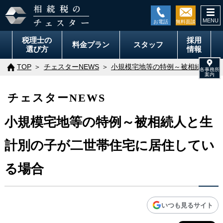
togg
navi
税理士の
採用
料金
プラン
スタッフ
選び方
情報
TOP
チェスターNEWS
小規模宅地等の特例～被相続人と生
チェスターNEWS
小規模宅地等の特例～被相続人と生
計別の子が二世帯住宅に居住してい
る場合
いつも見るサイト