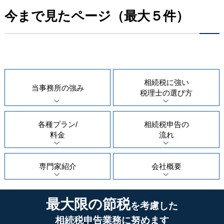
今まで見たページ（最大５件）
相続税に強い
当事務所の
強み
税理士の
選び方
各種プラン/
相続税申告の
料金
流れ
専門家紹介
会社概要
最大限の節税
を考慮した
相続税申告業務に努めます