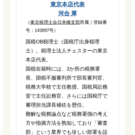
東京本店代表
河合 厚
（
東京税理士会日本橋支部
所属｜登録番
号：143997号）
国税OB税理士（国税庁出身税理
士）。税理士法人チェスターの東京
本店代表。
国税在籍時には、2か所の税務署
長、国税不服審判所で部長審判官、
税務大学校で主任教授、国税局訟務
室で主任訟務官、さらには国税庁で
審理担当課長補佐を歴任。
難解な税務論点など税務署側の考え
方や指摘方法を熟知しており「審査
部」という業界でも珍しい部署を設