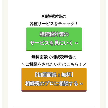
相続税対策
の
各種サービス
をチェック！
相続税対策の
サービスを見にいく ››
無料面談
で
相続税申告
の
＼
ご相談
をされたい方はこちら！／
【初回面談：無料】
相続税のプロに相談する ››