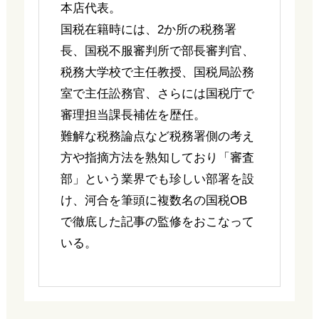
本店代表。
国税在籍時には、2か所の税務署
長、国税不服審判所で部長審判官、
税務大学校で主任教授、国税局訟務
室で主任訟務官、さらには国税庁で
審理担当課長補佐を歴任。
難解な税務論点など税務署側の考え
方や指摘方法を熟知しており「審査
部」という業界でも珍しい部署を設
け、河合を筆頭に複数名の国税OB
で徹底した記事の監修をおこなって
いる。