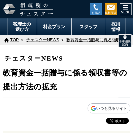
togg
navi
税理士の
採用
料金
プラン
スタッフ
選び方
情報
TOP
チェスターNEWS
教育資金一括贈与に係る領収書等の
チェスターNEWS
教育資金一括贈与に係る領収書等の
提出方法の拡充
いつも見るサイト