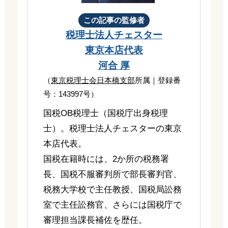
この記事の監修者
税理士法人チェスター
東京本店代表
河合 厚
（
東京税理士会日本橋支部
所属｜登録番
号：143997号）
国税OB税理士（国税庁出身税理
士）。税理士法人チェスターの東京
本店代表。
国税在籍時には、2か所の税務署
長、国税不服審判所で部長審判官、
税務大学校で主任教授、国税局訟務
室で主任訟務官、さらには国税庁で
審理担当課長補佐を歴任。