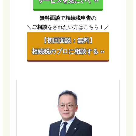
サービスを見にいく ››
無料面談
で
相続税申告
の
＼
ご相談
をされたい方はこちら！／
【初回面談：無料】
相続税のプロに相談する ››