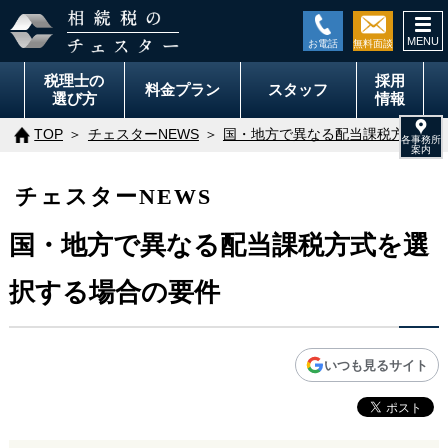
togg
navi
税理士の
採用
料金
プラン
スタッフ
選び方
情報
TOP
チェスターNEWS
国・地方で異なる配当課税方式を選
チェスターNEWS
国・地方で異なる配当課税方式を選
択する場合の要件
いつも見るサイト