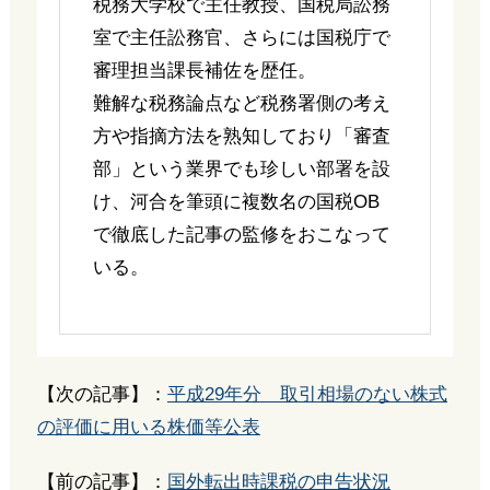
税務大学校で主任教授、国税局訟務
室で主任訟務官、さらには国税庁で
審理担当課長補佐を歴任。
難解な税務論点など税務署側の考え
方や指摘方法を熟知しており「審査
部」という業界でも珍しい部署を設
け、河合を筆頭に複数名の国税OB
で徹底した記事の監修をおこなって
いる。
【次の記事】：
平成29年分 取引相場のない株式
の評価に用いる株価等公表
【前の記事】：
国外転出時課税の申告状況