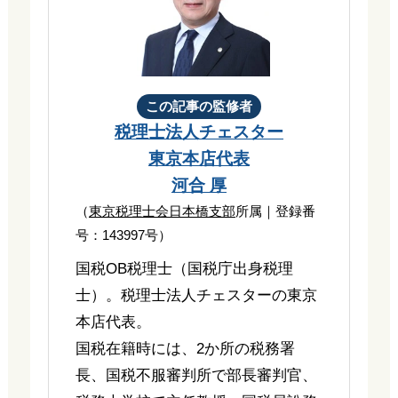
この記事の監修者
税理士法人チェスター
東京本店代表
河合 厚
（
東京税理士会日本橋支部
所属｜登録番
号：143997号）
国税OB税理士（国税庁出身税理
士）。税理士法人チェスターの東京
本店代表。
国税在籍時には、2か所の税務署
長、国税不服審判所で部長審判官、