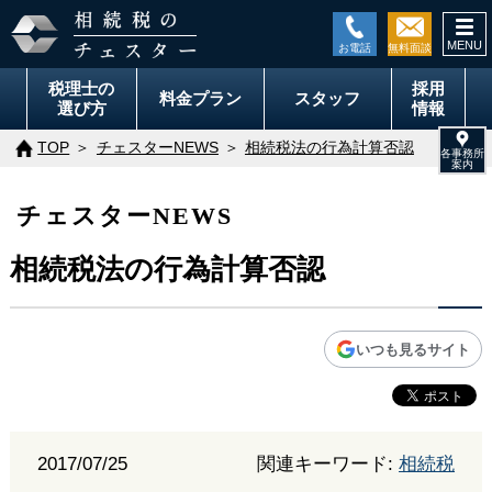
togg
navi
税理士の
採用
料金
プラン
スタッフ
選び方
情報
TOP
チェスターNEWS
相続税法の行為計算否認
チェスターNEWS
相続税法の行為計算否認
いつも見るサイト
2017/07/25
関連キーワード:
相続税