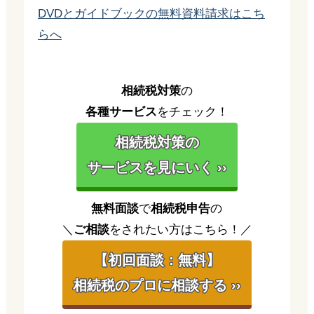
DVDとガイドブックの無料資料請求はこち
らへ
相続税対策
の
各種サービス
をチェック！
相続税対策の
サービスを見にいく ››
無料面談
で
相続税申告
の
＼
ご相談
をされたい方はこちら！／
【初回面談：無料】
相続税のプロに相談する ››