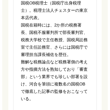
国税OB税理士（国税庁出身税理
士）。税理士法人チェスターの東京
本店代表。
国税在籍時には、2か所の税務署
長、国税不服審判所で部長審判官、
税務大学校で主任教授、国税局訟務
室で主任訟務官、さらには国税庁で
審理担当課長補佐を歴任。
難解な税務論点など税務署側の考え
方や指摘方法を熟知しており「審査
部」という業界でも珍しい部署を設
け、河合を筆頭に複数名の国税OB
で徹底した記事の監修をおこなって
いる。