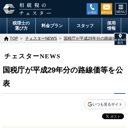
togg
navi
税理士の
採用
料金
プラン
スタッフ
選び方
情報
TOP
チェスターNEWS
国税庁が平成29年分の路線価等を
チェスターNEWS
国税庁が平成29年分の路線価等を公
表
いつも見るサイト