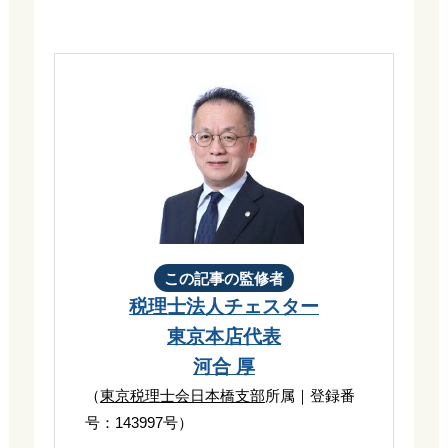
この記事の監修者
税理士法人チェスター
東京本店代表
河合 厚
（
東京税理士会日本橋支部
所属｜登録番
号：143997号）