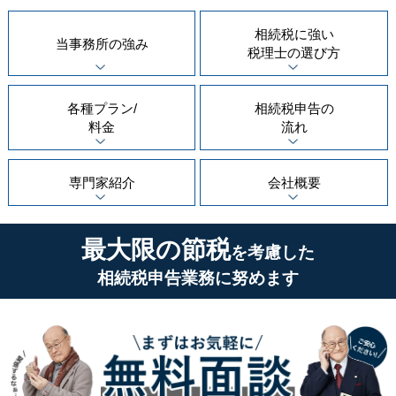
相続税に強い
当事務所の
強み
税理士の
選び方
各種プラン/
相続税申告の
料金
流れ
専門家紹介
会社概要
最大限の節税
を考慮した
相続税申告業務に努めます