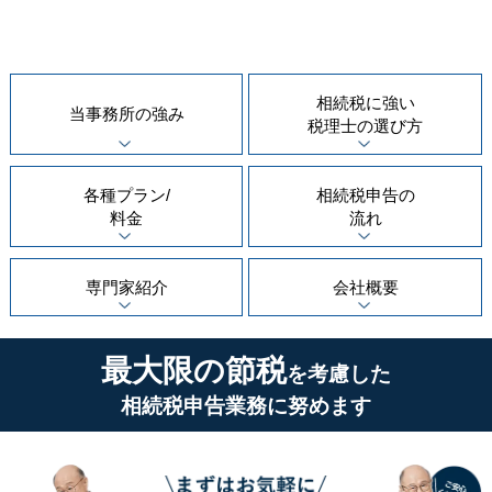
相続税に強い
当事務所の
強み
税理士の
選び方
各種プラン/
相続税申告の
料金
流れ
専門家紹介
会社概要
最大限の節税
を考慮した
相続税申告業務に努めます