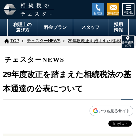
togg
navi
税理士の
採用
料金
プラン
スタッフ
選び方
情報
TOP
チェスターNEWS
29年度改正を踏まえた相続税法の
チェスターNEWS
29年度改正を踏まえた相続税法の基
本通達の公表について
いつも見るサイト