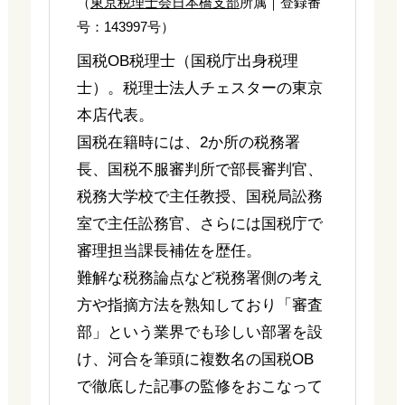
（
東京税理士会日本橋支部
所属｜登録番
号：143997号）
国税OB税理士（国税庁出身税理
士）。税理士法人チェスターの東京
本店代表。
国税在籍時には、2か所の税務署
長、国税不服審判所で部長審判官、
税務大学校で主任教授、国税局訟務
室で主任訟務官、さらには国税庁で
審理担当課長補佐を歴任。
難解な税務論点など税務署側の考え
方や指摘方法を熟知しており「審査
部」という業界でも珍しい部署を設
け、河合を筆頭に複数名の国税OB
で徹底した記事の監修をおこなって