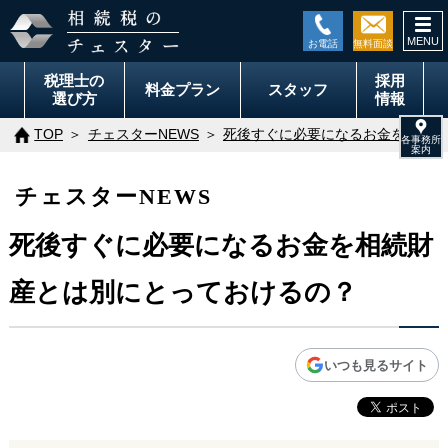
togg
navi
税理士の
採用
料金
プラン
スタッフ
選び方
情報
TOP
チェスターNEWS
死後すぐに必要になるお金を相続財
チェスターNEWS
死後すぐに必要になるお金を相続財
産とは別にとっておけるの？
いつも見るサイト