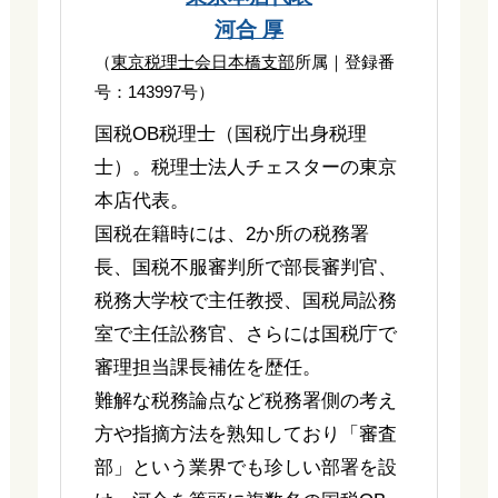
河合 厚
（
東京税理士会日本橋支部
所属｜登録番
号：143997号）
国税OB税理士（国税庁出身税理
士）。税理士法人チェスターの東京
本店代表。
国税在籍時には、2か所の税務署
長、国税不服審判所で部長審判官、
税務大学校で主任教授、国税局訟務
室で主任訟務官、さらには国税庁で
審理担当課長補佐を歴任。
難解な税務論点など税務署側の考え
方や指摘方法を熟知しており「審査
部」という業界でも珍しい部署を設