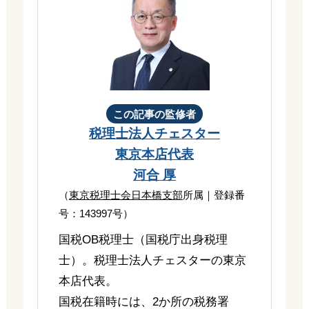
この記事の監修者
税理士法人チェスター
東京本店代表
河合 厚
（
東京税理士会日本橋支部
所属｜登録番
号：143997号）
国税OB税理士（国税庁出身税理
士）。税理士法人チェスターの東京
本店代表。
国税在籍時には、2か所の税務署