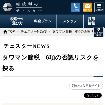
togg
navi
税理士の
採用
料金
プラン
スタッフ
選び方
情報
TOP
チェスターNEWS
タワマン節税 6項の否認リスクを
チェスターNEWS
タワマン節税 6項の否認リスクを
探る
いつも見るサイト