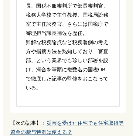
長、国税不服審判所で部長審判官、
税務大学校で主任教授、国税局訟務
室で主任訟務官、さらには国税庁で
審理担当課長補佐を歴任。
難解な税務論点など税務署側の考え
方や指摘方法を熟知しており「審査
部」という業界でも珍しい部署を設
け、河合を筆頭に複数名の国税OB
で徹底した記事の監修をおこなって
いる。
【次の記事】：
災害を受けた住宅でも住宅取得等
資金の贈与特例は使える？