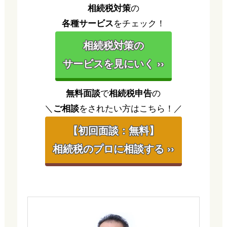
相続税対策
の
各種サービス
をチェック！
相続税対策の
サービスを見にいく ››
無料面談
で
相続税申告
の
＼
ご相談
をされたい方はこちら！／
【初回面談：無料】
相続税のプロに相談する ››