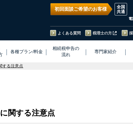
初回面談ご希望のお客様
電
よくある質問
税理士の方
採
い
相続税
申告
の
各種プラン
/
料金
専門家
紹介
方
流れ
関する注意点
告に関する注意点