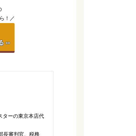
の
ら！／
】
››
スターの東京本店代
部長審判官、税務