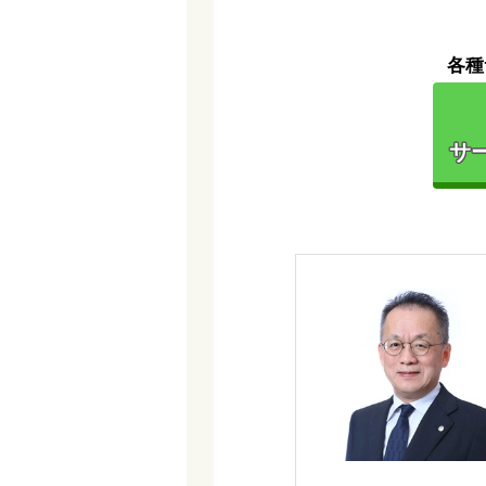
各種
サー