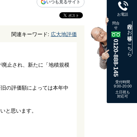
いつも見るサイト
お電話
問合
既存のお客様はこちら
せ
関連キーワード:
広大地評価
0120-888-145
が廃止され、新たに「地積規模
受付時間
9:00-20:00
新旧の評価額によっては本年中
土日祝も
対応可
たいと思います。