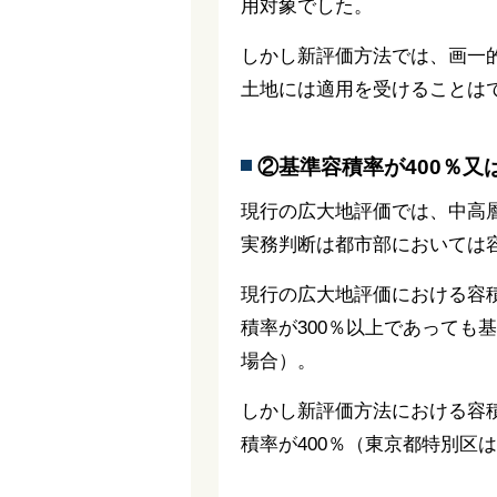
用対象でした。
しかし新評価方法では、画一
土地には適用を受けることは
②基準容積率が400％又
現行の広大地評価では、中高
実務判断は都市部においては容
現行の広大地評価における容
積率が300％以上であっても
場合）。
しかし新評価方法における容
積率が400％（東京都特別区