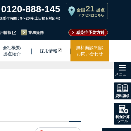
0120-888-145
21
全国
拠点
アクセスはこちら
話受付時間：9〜20時(土日祝も対応可)
感染症予防方針
用情報
業務提携
会社概要/
無料面談/相談
採用情
報
拠点紹介
お問い合わせ
toggl
navig
資料請求
料金計算
ツール