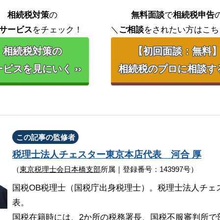
相続税対策
の
無料面談
で
相続税申告
サービス
をチェック！
＼
ご相談
をされたい方はこち
相続税対策の
【初回面談：無料
ビスを見にいく ››
相続税のプロに相談する 
この記事の監修者
税理士法人チェスター
東京本店代表
河合 厚
（
東京税理士会日本橋支部
所属｜登録番号：143997号）
国税OB税理士（国税庁出身税理士）。税理士法人チェ
表。
国税在籍時には、2か所の税務署長、国税不服審判所で