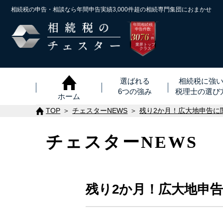
相続税の申告・相談なら年間申告実績3,000件超の
相続専門集団におまかせ
年間相続税
申告件数
3076
※
件
業界トップ
クラス
選ばれる
相続税に強
6つの強み
税理士
の
選び
ホーム
TOP
チェスターNEWS
残り2か月！広大地申告に
チェスターNEWS
残り2か月！広大地申