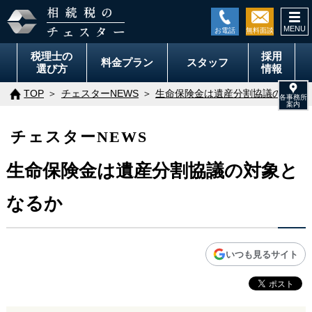
togg
navi
税理士の
採用
料金
プラン
スタッフ
選び方
情報
TOP
チェスターNEWS
生命保険金は遺産分割協議の対象と
チェスターNEWS
生命保険金は遺産分割協議の対象と
なるか
いつも見るサイト