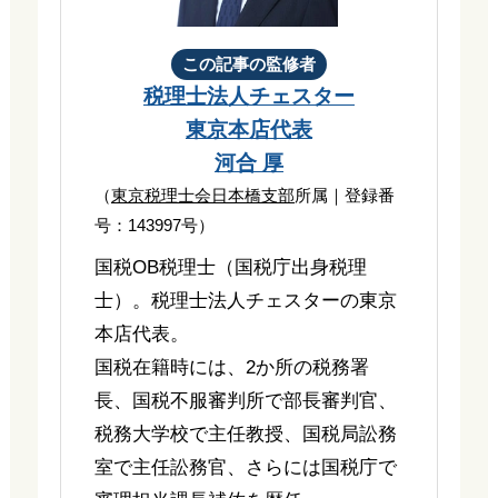
この記事の監修者
税理士法人チェスター
東京本店代表
河合 厚
（
東京税理士会日本橋支部
所属｜登録番
号：143997号）
国税OB税理士（国税庁出身税理
士）。税理士法人チェスターの東京
本店代表。
国税在籍時には、2か所の税務署
長、国税不服審判所で部長審判官、
税務大学校で主任教授、国税局訟務
室で主任訟務官、さらには国税庁で