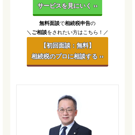
サービスを見にいく ››
無料面談
で
相続税申告
の
＼
ご相談
をされたい方はこちら！／
【初回面談：無料】
相続税のプロに相談する ››