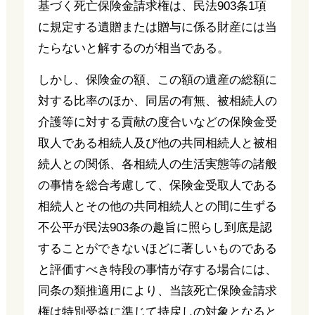
基づく死亡保険金請求権は、民法903条1項
に規定する遺贈または贈与に係る財産には当
たらないと解するのが相当である。
しかし、保険金の額、この額の遺産の総額に
対する比率のほか、同居の有無、被相続人の
介護等に対する貢献の度合いなどの保険金受
取人である相続人及び他の共同相続人と被相
続人との関係、各相続人の生活実態等の諸般
の事情を総合考慮して、保険金受取人である
相続人とその他の共同相続人との間に生ずる
不公平が民法903条の趣旨に照らし到底是認
することができないほどに著しいものである
と評価すべき特段の事情が存する場合には、
同条の類推適用により、当該死亡保険金請求
権は特別受益に準じて持戻しの対象となると