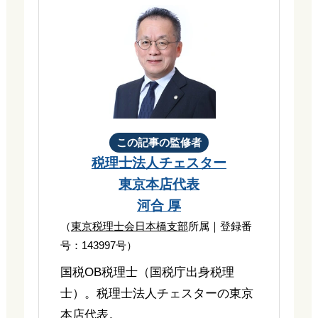
この記事の監修者
税理士法人チェスター
東京本店代表
河合 厚
（
東京税理士会日本橋支部
所属｜登録番
号：143997号）
国税OB税理士（国税庁出身税理
士）。税理士法人チェスターの東京
本店代表。