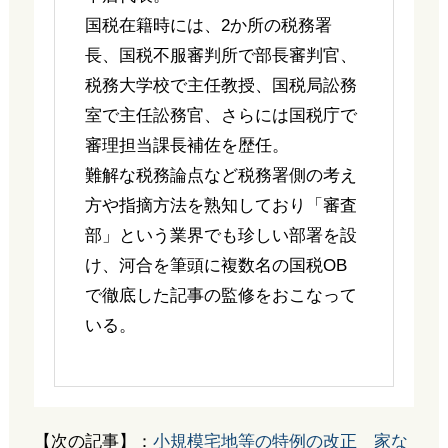
国税在籍時には、2か所の税務署
長、国税不服審判所で部長審判官、
税務大学校で主任教授、国税局訟務
室で主任訟務官、さらには国税庁で
審理担当課長補佐を歴任。
難解な税務論点など税務署側の考え
方や指摘方法を熟知しており「審査
部」という業界でも珍しい部署を設
け、河合を筆頭に複数名の国税OB
で徹底した記事の監修をおこなって
いる。
【次の記事】：
小規模宅地等の特例の改正 家な