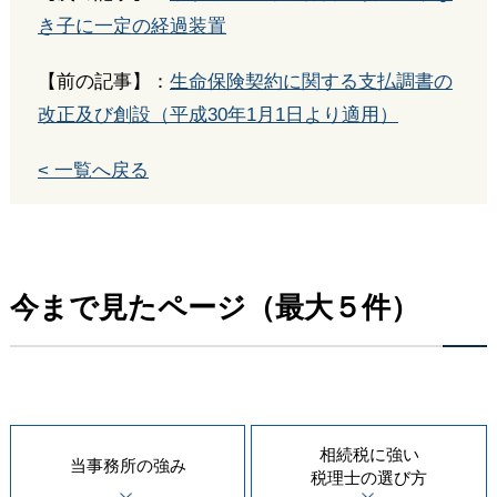
き子に一定の経過装置
【前の記事】：
生命保険契約に関する支払調書の
改正及び創設（平成30年1月1日より適用）
< 一覧へ戻る
今まで見たページ（最大５件）
相続税に強い
当事務所の
強み
税理士の
選び方