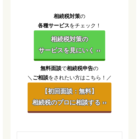
相続税対策
の
各種サービス
をチェック！
相続税対策の
サービスを見にいく ››
無料面談
で
相続税申告
の
＼
ご相談
をされたい方はこちら！／
【初回面談：無料】
相続税のプロに相談する ››