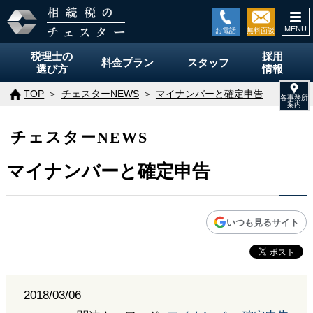
togg
navi
税理士の
採用
料金
プラン
スタッフ
選び方
情報
TOP
チェスターNEWS
マイナンバーと確定申告
チェスターNEWS
マイナンバーと確定申告
いつも見るサイト
2018/03/06