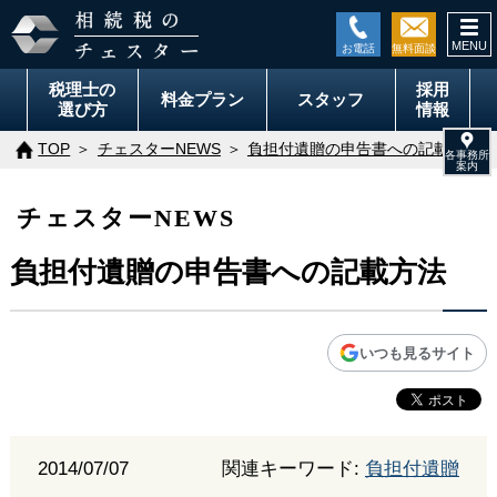
togg
navi
税理士の
採用
料金
プラン
スタッフ
選び方
情報
TOP
チェスターNEWS
負担付遺贈の申告書への記載方法
チェスターNEWS
負担付遺贈の申告書への記載方法
いつも見るサイト
2014/07/07
関連キーワード:
負担付遺贈