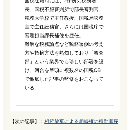
国税在籍時には、2か所の税務署
長、国税不服審判所で部長審判官、
税務大学校で主任教授、国税局訟務
室で主任訟務官、さらには国税庁で
審理担当課長補佐を歴任。
難解な税務論点など税務署側の考え
方や指摘方法を熟知しており「審査
部」という業界でも珍しい部署を設
け、河合を筆頭に複数名の国税OB
で徹底した記事の監修をおこなって
いる。
【次の記事】：
相続放棄による相続権の移動順序