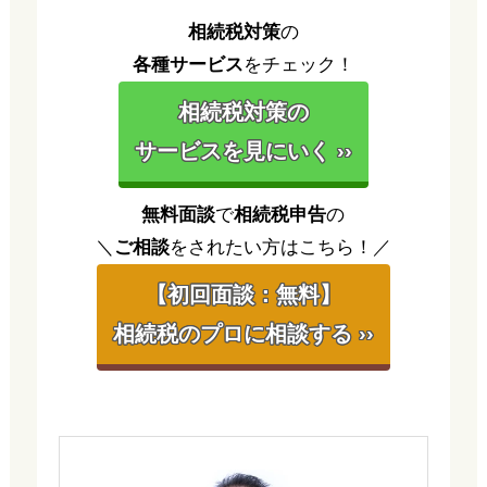
相続税対策
の
各種サービス
をチェック！
相続税対策の
サービスを見にいく ››
無料面談
で
相続税申告
の
＼
ご相談
をされたい方はこちら！／
【初回面談：無料】
相続税のプロに相談する ››