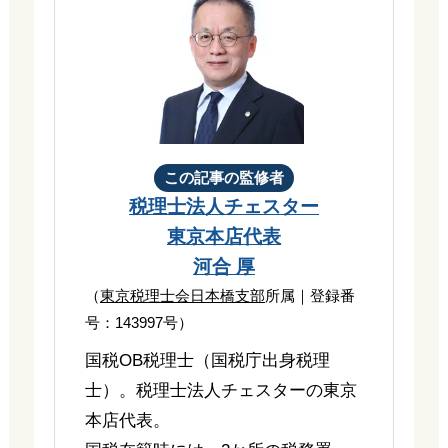
この記事の監修者
税理士法人チェスター
東京本店代表
河合 厚
（
東京税理士会日本橋支部
所属｜登録番
号：143997号）
国税OB税理士（国税庁出身税理
士）。税理士法人チェスターの東京
本店代表。