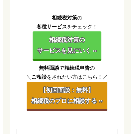
相続税対策
の
各種サービス
をチェック！
相続税対策の
サービスを見にいく ››
無料面談
で
相続税申告
の
＼
ご相談
をされたい方はこちら！／
【初回面談：無料】
相続税のプロに相談する ››