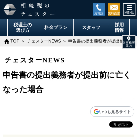
togg
navi
税理士の
採用
料金
プラン
スタッフ
選び方
情報
TOP
チェスターNEWS
申告書の提出義務者が提出前に亡く
チェスターNEWS
申告書の提出義務者が提出前に亡く
なった場合
いつも見るサイト