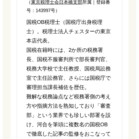
（
東京税理士会日本橋支部
所属｜登録番
号：143997号）
国税OB税理士（国税庁出身税理
士）。税理士法人チェスターの東京
本店代表。
国税在籍時には、2か所の税務署
長、国税不服審判所で部長審判官、
税務大学校で主任教授、国税局訟務
室で主任訟務官、さらには国税庁で
審理担当課長補佐を歴任。
難解な税務論点など税務署側の考え
方や指摘方法を熟知しており「審査
部」という業界でも珍しい部署を設
け、河合を筆頭に複数名の国税OB
で徹底した記事の監修をおこなって