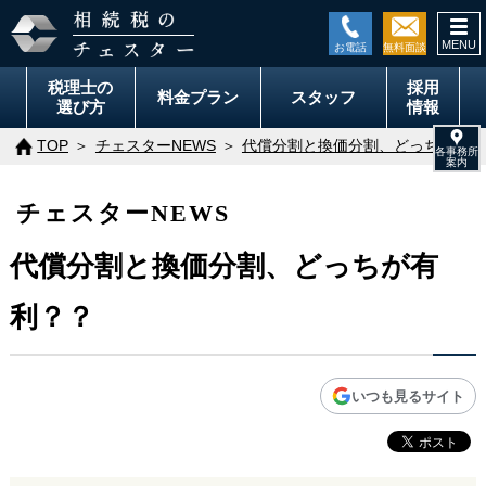
togg
navi
税理士の
採用
料金
プラン
スタッフ
選び方
情報
TOP
チェスターNEWS
代償分割と換価分割、どっちが有利
チェスターNEWS
代償分割と換価分割、どっちが有
利？？
いつも見るサイト