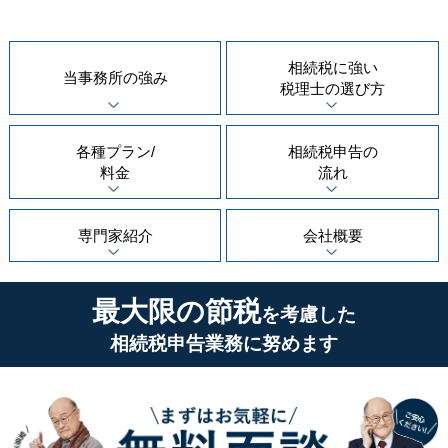
相続税に強い
当事務所の
強み
税理士の
選び方
各種プラン/
相続税申告の
料金
流れ
専門家紹介
会社概要
最大限の節税
を考慮した
相続税申告業務に努めます