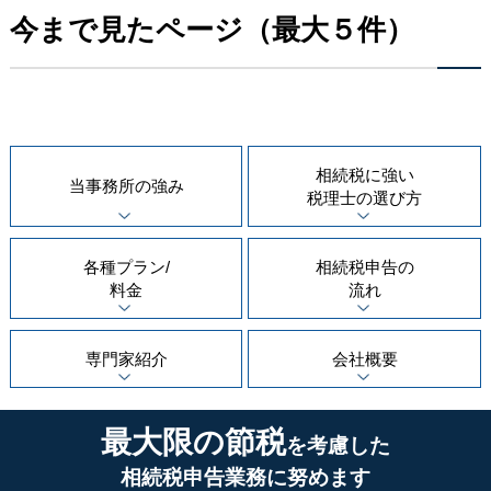
今まで見たページ（最大５件）
相続税に強い
当事務所の
強み
税理士の
選び方
各種プラン/
相続税申告の
料金
流れ
専門家紹介
会社概要
最大限の節税
を考慮した
相続税申告業務に努めます