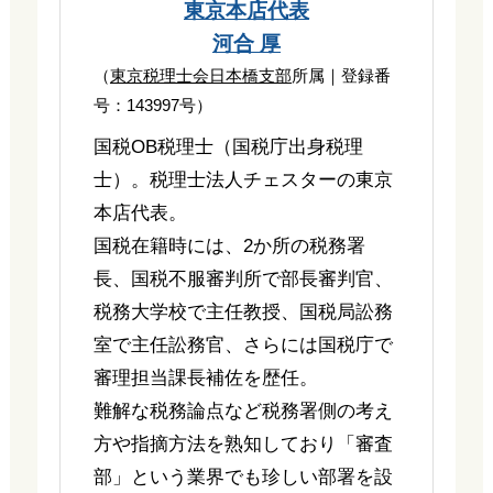
東京本店代表
河合 厚
（
東京税理士会日本橋支部
所属｜登録番
号：143997号）
国税OB税理士（国税庁出身税理
士）。税理士法人チェスターの東京
本店代表。
国税在籍時には、2か所の税務署
長、国税不服審判所で部長審判官、
税務大学校で主任教授、国税局訟務
室で主任訟務官、さらには国税庁で
審理担当課長補佐を歴任。
難解な税務論点など税務署側の考え
方や指摘方法を熟知しており「審査
部」という業界でも珍しい部署を設