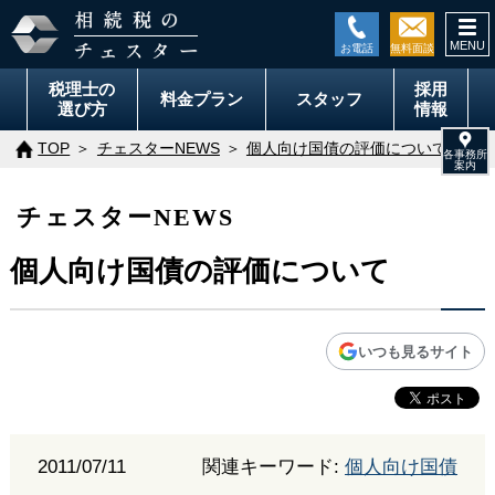
togg
navi
税理士の
採用
料金
プラン
スタッフ
選び方
情報
TOP
チェスターNEWS
個人向け国債の評価について
チェスターNEWS
個人向け国債の評価について
いつも見るサイト
2011/07/11
関連キーワード:
個人向け国債