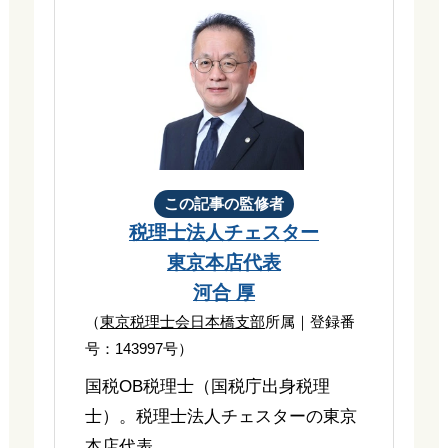
この記事の監修者
税理士法人チェスター
東京本店代表
河合 厚
（
東京税理士会日本橋支部
所属｜登録番
号：143997号）
国税OB税理士（国税庁出身税理
士）。税理士法人チェスターの東京
本店代表。