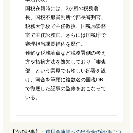
国税在籍時には、2か所の税務署
長、国税不服審判所で部長審判官、
税務大学校で主任教授、国税局訟務
室で主任訟務官、さらには国税庁で
審理担当課長補佐を歴任。
難解な税務論点など税務署側の考え
方や指摘方法を熟知しており「審査
部」という業界でも珍しい部署を設
け、河合を筆頭に複数名の国税OB
で徹底した記事の監修をおこなって
いる。
【次の記事】：
信用金庫等への出資金の評価につ