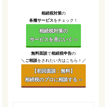
相続税対策
の
各種サービス
をチェック！
相続税対策の
サービスを見にいく ››
無料面談
で
相続税申告
の
＼
ご相談
をされたい方はこちら！／
【初回面談：無料】
相続税のプロに相談する ››