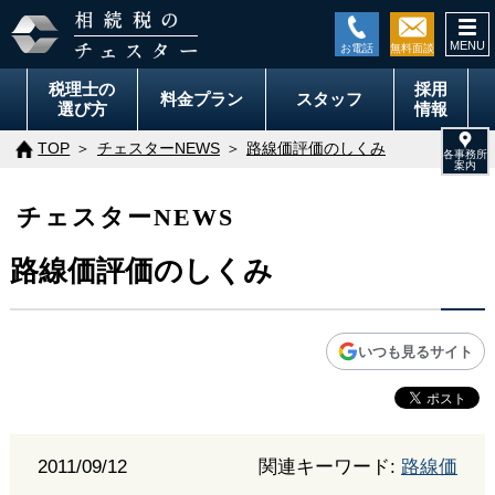
togg
navi
税理士の
採用
料金
プラン
スタッフ
選び方
情報
TOP
チェスターNEWS
路線価評価のしくみ
チェスターNEWS
路線価評価のしくみ
いつも見るサイト
2011/09/12
関連キーワード:
路線価