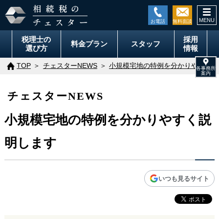
togg
navi
税理士の
採用
料金
プラン
スタッフ
選び方
情報
TOP
チェスターNEWS
小規模宅地の特例を分かりやすく説
チェスターNEWS
小規模宅地の特例を分かりやすく説
明します
いつも見るサイト