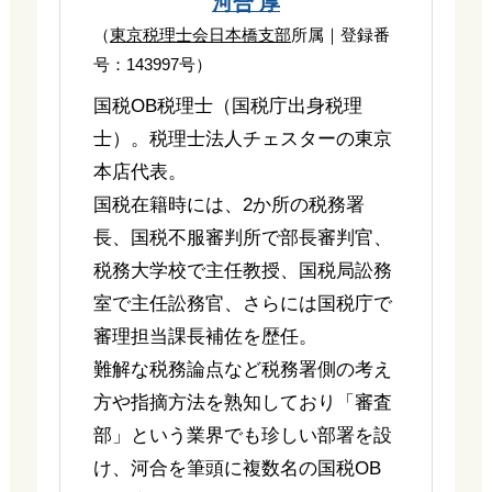
河合 厚
（
東京税理士会日本橋支部
所属｜登録番
号：143997号）
国税OB税理士（国税庁出身税理
士）。税理士法人チェスターの東京
本店代表。
国税在籍時には、2か所の税務署
長、国税不服審判所で部長審判官、
税務大学校で主任教授、国税局訟務
室で主任訟務官、さらには国税庁で
審理担当課長補佐を歴任。
難解な税務論点など税務署側の考え
方や指摘方法を熟知しており「審査
部」という業界でも珍しい部署を設
け、河合を筆頭に複数名の国税OB