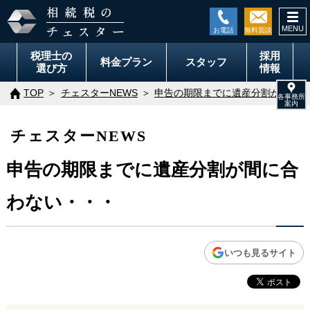
togg
navi
税理士の
採用
料金
プラン
スタッフ
選び方
情報
TOP
チェスターNEWS
申告の期限までに遺産分割が間に合
チェスターNEWS
申告の期限までに遺産分割が間に合
わない・・・
いつも見るサイト