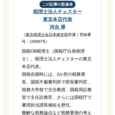
この記事の監修者
税理士法人チェスター
東京本店代表
河合 厚
（
東京税理士会日本橋支部
所属｜登録番
号：143997号）
国税OB税理士（国税庁出身税理
士）。税理士法人チェスターの東京
本店代表。
国税在籍時には、2か所の税務署
長、国税不服審判所で部長審判官、
税務大学校で主任教授、国税局訟務
室で主任訟務官、さらには国税庁で
審理担当課長補佐を歴任。
難解な税務論点など税務署側の考え