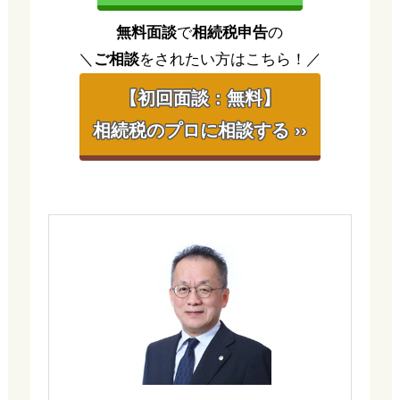
無料面談
で
相続税申告
の
＼
ご相談
をされたい方はこちら！／
【初回面談：無料】
相続税のプロに相談する ››