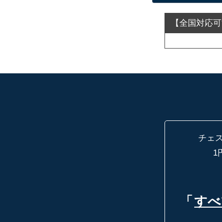
チェ
1
「
すべ