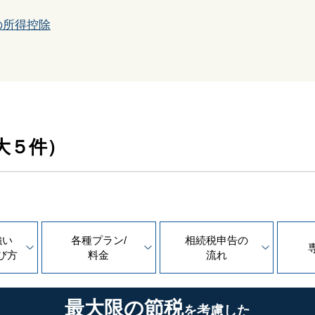
の所得控除
大５件）
強い
各種プラン/
相続税申告の
び方
料金
流れ
最大限の節税
を考慮した