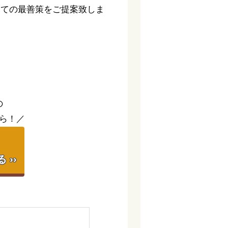
っての最善策をご提案致しま
。
の
ら！／
】
››