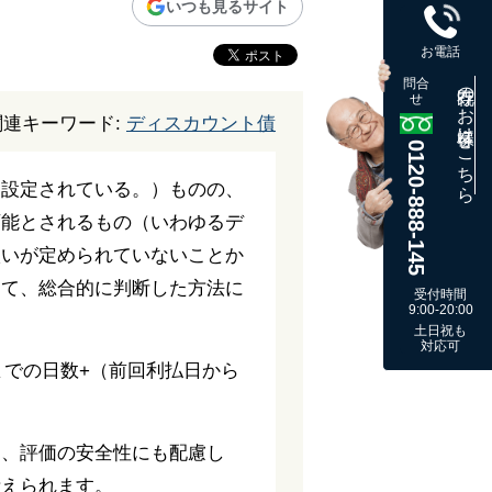
いつも見るサイト
お電話
問合
既存のお客様はこちら
せ
関連キーワード:
ディスカウント債
0120-888-145
く設定されている。）ものの、
可能とされるもの（いわゆるデ
扱いが定められていないことか
して、総合的に判断した方法に
受付時間
9:00-20:00
土日祝も
対応可
までの日数+（前回利払日から
は、評価の安全性にも配慮し
考えられます。