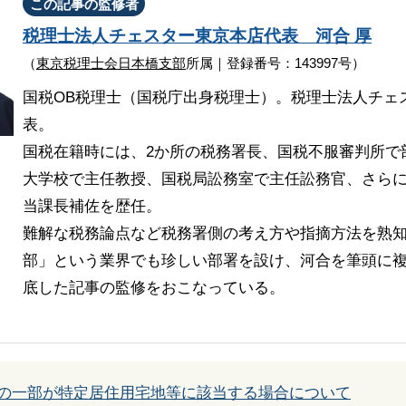
この記事の監修者
税理士法人チェスター
東京本店代表
河合 厚
（
東京税理士会日本橋支部
所属｜登録番号：143997号）
国税OB税理士（国税庁出身税理士）。税理士法人チェ
表。
国税在籍時には、2か所の税務署長、国税不服審判所で
大学校で主任教授、国税局訟務室で主任訟務官、さら
当課長補佐を歴任。
難解な税務論点など税務署側の考え方や指摘方法を熟
部」という業界でも珍しい部署を設け、河合を筆頭に複
底した記事の監修をおこなっている。
地の一部が特定居住用宅地等に該当する場合について