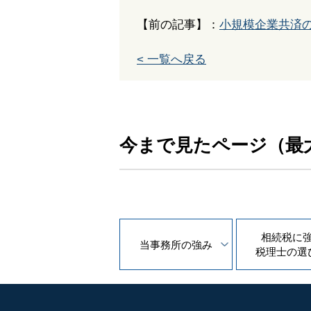
【前の記事】：
小規模企業共済
< 一覧へ戻る
今まで見たページ（最
相続税に
当事務所の
強み
税理士の
選