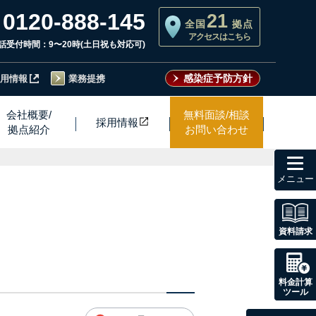
0120-888-145
21
全国
拠点
アクセスはこちら
話受付時間：9〜20時(土日祝も対応可)
感染症予防方針
用情報
業務提携
会社概要/
無料面談/相談
採用情
報
拠点紹介
お問い合わせ
toggl
navig
資料請求
料金計算
ツール