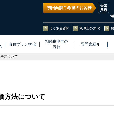
初回面談ご希望のお客様
電
よくある質問
税理士の方
採
い
相続税
申告
の
各種プラン
/
料金
専門家
紹介
方
流れ
方法について
価方法について