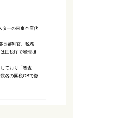
スターの東京本店代
部長審判官、税務
には国税庁で審理担
知しており「審査
数名の国税OBで徹