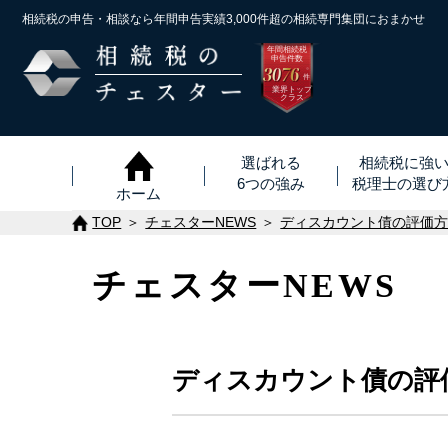
相続税の申告・相談なら年間申告実績3,000件超の
相続専門集団におまかせ
年間相続税
申告件数
3076
※
件
業界トップ
クラス
選ばれる
相続税に強
6つの強み
税理士
の
選び
ホーム
TOP
チェスターNEWS
ディスカウント債の評価
チェスターNEWS
ディスカウント債の評