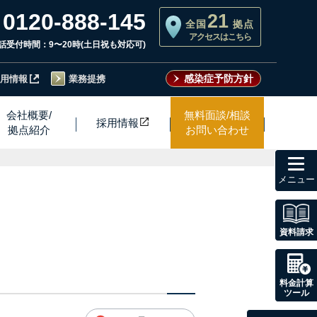
0120-888-145
21
全国
拠点
アクセスはこちら
話受付時間：9〜20時(土日祝も対応可)
感染症予防方針
用情報
業務提携
会社概要/
無料面談/相談
採用情
報
拠点紹介
お問い合わせ
toggl
navig
資料請求
料金計算
ツール