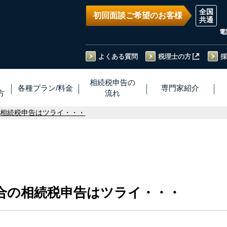
初回面談ご希望のお客様
電
よくある質問
税理士の方
採
い
相続税
申告
の
各種プラン
/
料金
専門家
紹介
方
流れ
の相続税申告はツライ・・・
合の相続税申告はツライ・・・