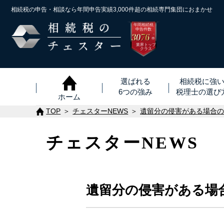
相続税の申告・相談なら年間申告実績3,000件超の
相続専門集団におまかせ
年間相続税
申告件数
3076
※
件
業界トップ
クラス
選ばれる
相続税に強
6つの強み
税理士
の
選び
ホーム
TOP
チェスターNEWS
遺留分の侵害がある場合
チェスターNEWS
遺留分の侵害がある場