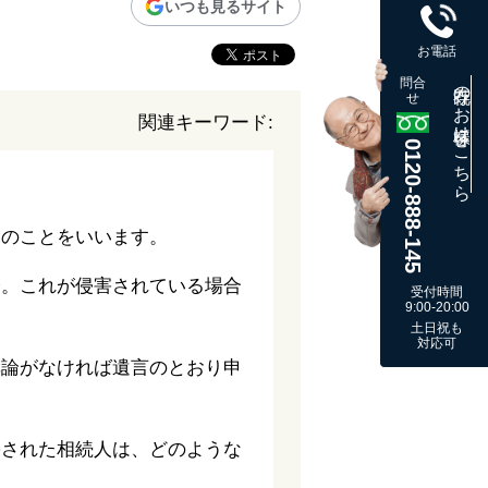
いつも見るサイト
お電話
問合
既存のお客様はこちら
せ
関連キーワード:
0120-888-145
利のことをいいます。
分。これが侵害されている場合
受付時間
9:00-20:00
土日祝も
対応可
異論がなければ遺言のとおり申
害された相続人は、どのような