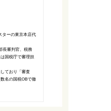
スターの東京本店代
部長審判官、税務
には国税庁で審理担
知しており「審査
数名の国税OBで徹