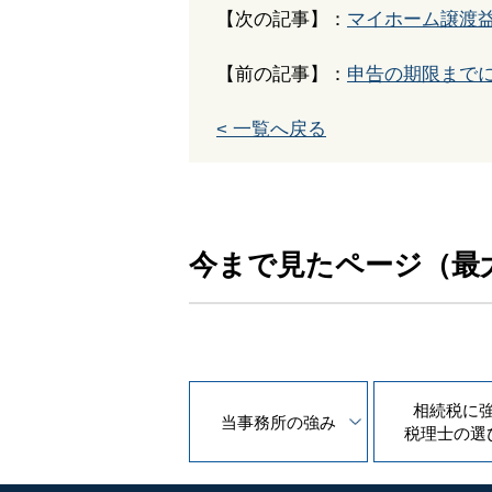
【次の記事】：
マイホーム譲渡
【前の記事】：
申告の期限まで
< 一覧へ戻る
今まで見たページ（最
相続税に
当事務所の
強み
税理士の
選