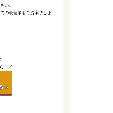
ださい。
っての最善策をご提案致しま
。
の
ら！／
】
››