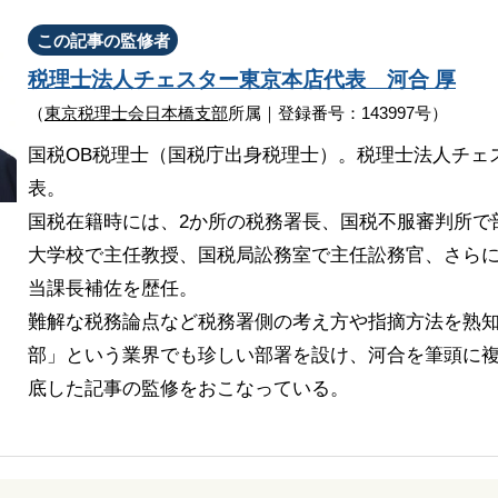
この記事の監修者
税理士法人チェスター
東京本店代表
河合 厚
（
東京税理士会日本橋支部
所属｜登録番号：143997号）
国税OB税理士（国税庁出身税理士）。税理士法人チェ
表。
国税在籍時には、2か所の税務署長、国税不服審判所で
大学校で主任教授、国税局訟務室で主任訟務官、さら
当課長補佐を歴任。
難解な税務論点など税務署側の考え方や指摘方法を熟
部」という業界でも珍しい部署を設け、河合を筆頭に複
底した記事の監修をおこなっている。