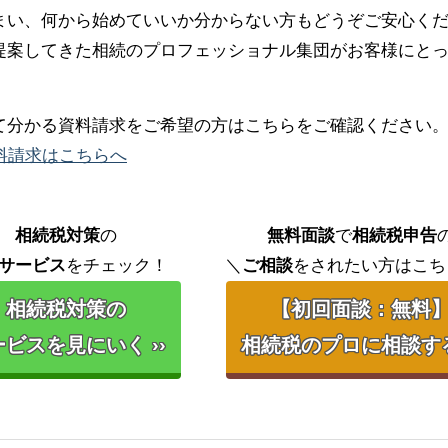
まい、何から始めていいか分からない方もどうぞご安心く
提案してきた相続のプロフェッショナル集団がお客様にと
て分かる資料請求をご希望の方はこちらをご確認ください
料請求はこちらへ
相続税対策
の
無料面談
で
相続税申告
サービス
をチェック！
＼
ご相談
をされたい方はこち
相続税対策の
【初回面談：無料
ビスを見にいく ››
相続税のプロに相談する 