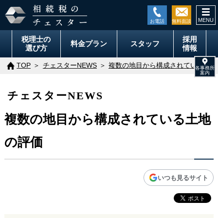
togg
navi
税理士の
採用
料金
プラン
スタッフ
選び方
情報
TOP
チェスターNEWS
複数の地目から構成されている土地
チェスターNEWS
複数の地目から構成されている土地
の評価
いつも見るサイト