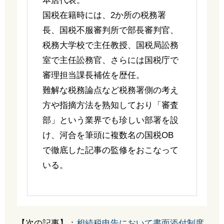
本店代表。
国税在籍時には、2か所の税務署
長、国税不服審判所で部長審判官、
税務大学校で主任教授、国税局訟務
室で主任訟務官、さらには国税庁で
審理担当課長補佐を歴任。
難解な税務論点など税務署側の考え
方や指摘方法を熟知しており「審査
部」という業界でも珍しい部署を設
け、河合を筆頭に複数名の国税OB
で徹底した記事の監修をおこなって
いる。
【次の記事】：
相続税申告において書面添付制度