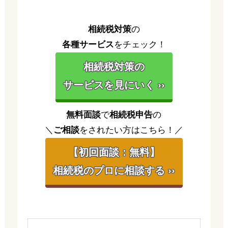
相続税対策
の
各種サービス
をチェック！
相続税対策の
サービスを見にいく ››
無料面談
で
相続税申告
の
＼
ご相談
をされたい方はこちら！／
【初回面談：無料】
相続税のプロに相談する ››