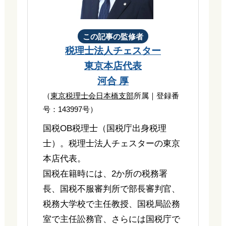
この記事の監修者
税理士法人チェスター
東京本店代表
河合 厚
（
東京税理士会日本橋支部
所属｜登録番
号：143997号）
国税OB税理士（国税庁出身税理
士）。税理士法人チェスターの東京
本店代表。
国税在籍時には、2か所の税務署
長、国税不服審判所で部長審判官、
税務大学校で主任教授、国税局訟務
室で主任訟務官、さらには国税庁で