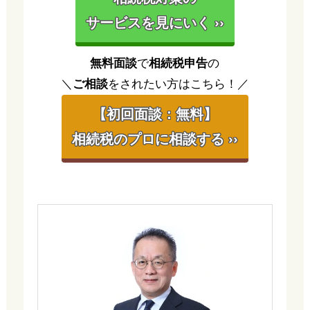
サービスを見にいく ››
無料面談
で
相続税申告
の
＼
ご相談
をされたい方はこちら！／
【初回面談：無料】
相続税のプロに相談する ››