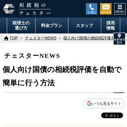
togg
navi
税理士の
採用
料金
プラン
スタッフ
選び方
情報
TOP
チェスターNEWS
個人向け国債の相続税評価を自動で
チェスターNEWS
個人向け国債の相続税評価を自動で
簡単に行う方法
いつも見るサイト