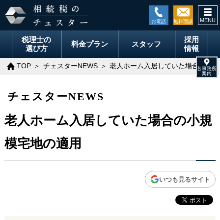
togg
navi
税理士の
採用
料金
プラン
スタッフ
選び方
情報
TOP
チェスターNEWS
老人ホーム入居していた場合の小規
チェスターNEWS
老人ホーム入居していた場合の小規
模宅地の適用
いつも見るサイト