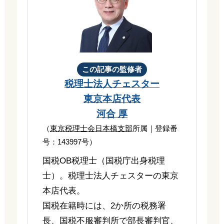
この記事の監修者
税理士法人チェスター
東京本店代表
河合 厚
（
東京税理士会日本橋支部
所属｜登録番
号：143997号）
国税OB税理士（国税庁出身税理
士）。税理士法人チェスターの東京
本店代表。
国税在籍時には、2か所の税務署
長、国税不服審判所で部長審判官、