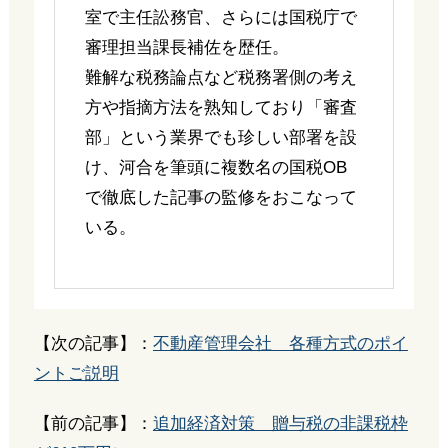
室で主任訟務官、さらには国税庁で
審理担当課長補佐を歴任。
難解な税務論点など税務署側の考え
方や指摘方法を熟知しており「審査
部」という業界でも珍しい部署を設
け、河合を筆頭に複数名の国税OB
で徹底した記事の監修をおこなって
いる。
【次の記事】：
不動産管理会社 各種方式のポイ
ントご説明
【前の記事】：
追加経済対策 贈与税の非課税枠