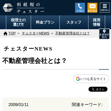
togg
navi
税理士の
採用
料金
プラン
スタッフ
選び方
情報
TOP
チェスターNEWS
不動産管理会社とは？
チェスターNEWS
不動産管理会社とは？
いつも見るサイト
2009/01/11
関連キーワード: