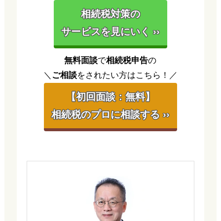
相続税対策の
サービスを見にいく ››
無料面談
で
相続税申告
の
＼
ご相談
をされたい方はこちら！／
【初回面談：無料】
相続税のプロに相談する ››