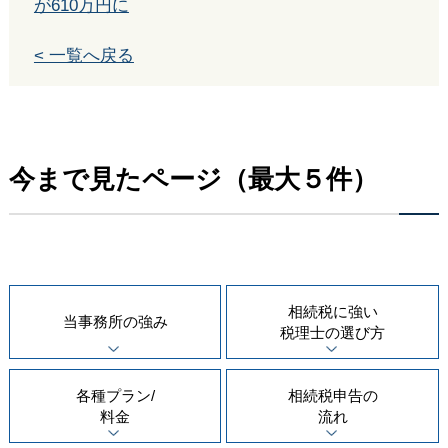
が610万円に
< 一覧へ戻る
今まで見たページ（最大５件）
相続税に強い
当事務所の
強み
税理士の
選び方
各種プラン/
相続税申告の
料金
流れ