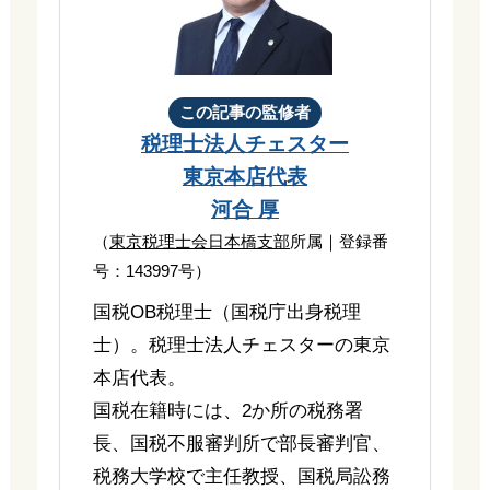
この記事の監修者
税理士法人チェスター
東京本店代表
河合 厚
（
東京税理士会日本橋支部
所属｜登録番
号：143997号）
国税OB税理士（国税庁出身税理
士）。税理士法人チェスターの東京
本店代表。
国税在籍時には、2か所の税務署
長、国税不服審判所で部長審判官、
税務大学校で主任教授、国税局訟務