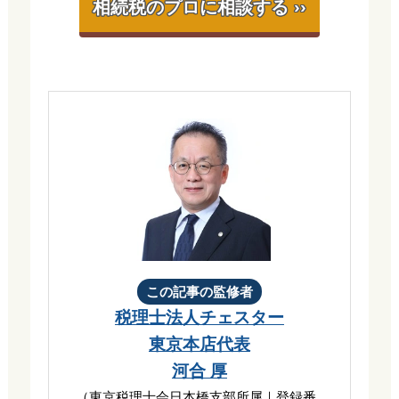
相続税のプロに相談する ››
この記事の監修者
税理士法人チェスター
東京本店代表
河合 厚
（
東京税理士会日本橋支部
所属｜登録番