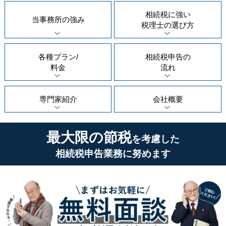
相続税に強い
当事務所の
強み
税理士の
選び方
各種プラン/
相続税申告の
料金
流れ
専門家紹介
会社概要
最大限の節税
を考慮した
相続税申告業務に努めます