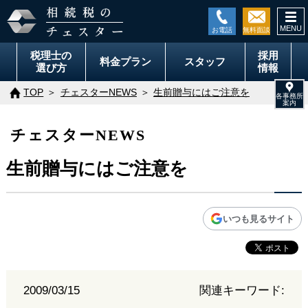
togg
navi
税理士の
採用
料金
プラン
スタッフ
選び方
情報
TOP
チェスターNEWS
生前贈与にはご注意を
チェスターNEWS
生前贈与にはご注意を
いつも見るサイト
2009/03/15
関連キーワード: