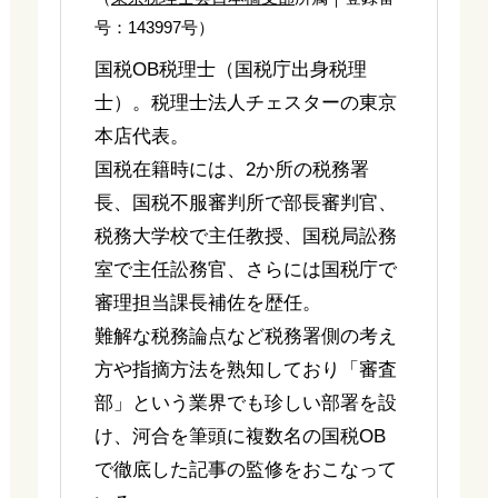
号：143997号）
国税OB税理士（国税庁出身税理
士）。税理士法人チェスターの東京
本店代表。
国税在籍時には、2か所の税務署
長、国税不服審判所で部長審判官、
税務大学校で主任教授、国税局訟務
室で主任訟務官、さらには国税庁で
審理担当課長補佐を歴任。
難解な税務論点など税務署側の考え
方や指摘方法を熟知しており「審査
部」という業界でも珍しい部署を設
け、河合を筆頭に複数名の国税OB
で徹底した記事の監修をおこなって