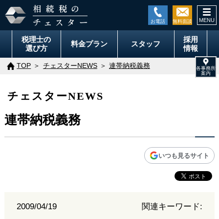
togg
navi
税理士の
採用
料金
プラン
スタッフ
選び方
情報
TOP
チェスターNEWS
連帯納税義務
チェスターNEWS
連帯納税義務
いつも見るサイト
2009/04/19
関連キーワード: