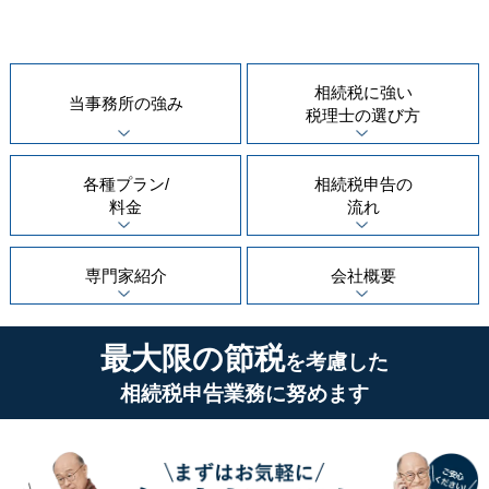
相続税に強い
当事務所の
強み
税理士の
選び方
各種プラン/
相続税申告の
料金
流れ
専門家紹介
会社概要
最大限の節税
を考慮した
相続税申告業務に努めます