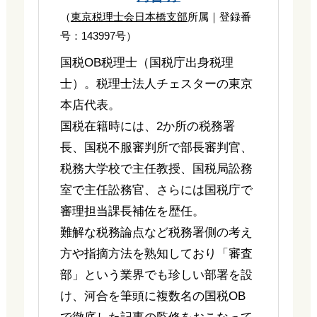
（
東京税理士会日本橋支部
所属｜登録番
号：143997号）
国税OB税理士（国税庁出身税理
士）。税理士法人チェスターの東京
本店代表。
国税在籍時には、2か所の税務署
長、国税不服審判所で部長審判官、
税務大学校で主任教授、国税局訟務
室で主任訟務官、さらには国税庁で
審理担当課長補佐を歴任。
難解な税務論点など税務署側の考え
方や指摘方法を熟知しており「審査
部」という業界でも珍しい部署を設
け、河合を筆頭に複数名の国税OB