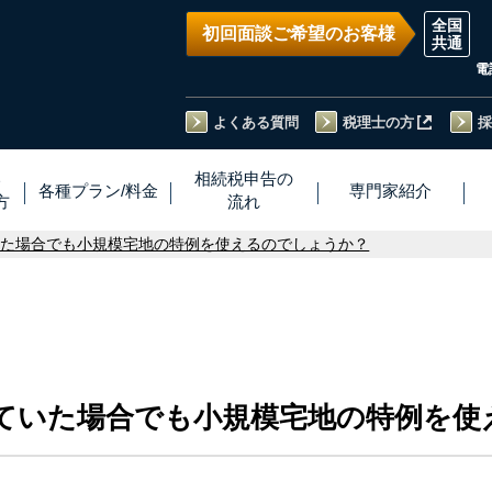
初回面談ご希望のお客様
電
よくある質問
税理士の方
採
い
相続税
申告
の
各種プラン
/
料金
専門家
紹介
方
流れ
いた場合でも小規模宅地の特例を使えるのでしょうか？
ていた場合でも小規模宅地の特例を使