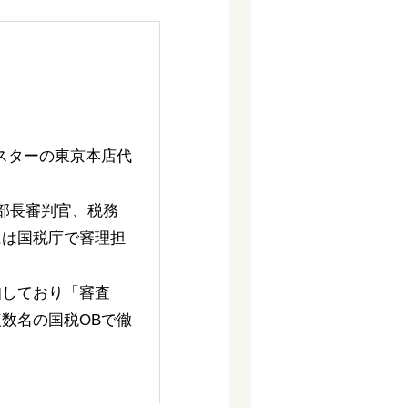
スターの東京本店代
部長審判官、税務
には国税庁で審理担
知しており「審査
数名の国税OBで徹