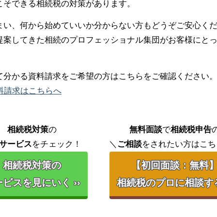
こそできる相続税の対策があります。
まい、何から始めていいか分からない方もどうぞご安心く
提案してきた相続のプロフェッショナル集団がお客様にと
て分かる資料請求をご希望の方はこちらをご確認ください
料請求はこちらへ
相続税対策
の
無料面談
で
相続税申告
サービス
をチェック！
＼
ご相談
をされたい方はこち
相続税対策の
【初回面談：無料
ビスを見にいく ››
相続税のプロに相談する 