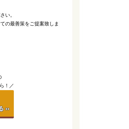
ださい。
っての最善策をご提案致しま
。
の
ら！／
】
››