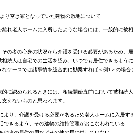
により空き家となっていた建物の敷地について
を離れ老人ホームに入所したような場合には、一般的に被
、その者の心身の状況から介護を受ける必要があるため、
被相続人は自宅での生活を望み、いつでも居住できるよう
うなケースでは諸事情を総合的に勘案すれば＜例1＞の場合
観的に認められるときには、相続開始直前において被相続
し支えないものと思われます。
により、介護を受ける必要があるため老人ホームに入居す
活できるよう、その建物の維持管理がおこなわれている
を他者の居住の用などその他の用に供していない