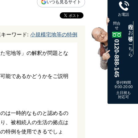
いつも見るサイト
お電話
問合
既存のお客様はこちら
せ
連キーワード:
小規模宅地等の特例
0120-888-145
いた宅地等」の解釈が問題とな
が可能であるかどうかをご説明
受付時間
9:00-20:00
土日祝も
対応可
いのは一時的なものと認めるの
限り、被相続人の生活の拠点は
地の特例を使用できるでしょ