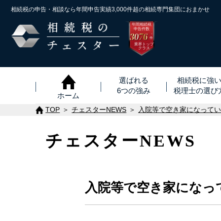
相続税の申告・相談なら年間申告実績3,000件超の
相続専門集団におまかせ
年間相続税
申告件数
3076
※
件
業界トップ
クラス
選ばれる
相続税に強
6つの強み
税理士
の
選び
ホーム
TOP
チェスターNEWS
入院等で空き家になって
チェスターNEWS
入院等で空き家になっ