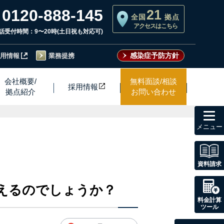
0120-888-145
21
全国
拠点
アクセスはこちら
話受付時間：9〜20時(土日祝も対応可)
感染症予防方針
用情報
業務提携
会社概要/
無料面談/相談
採用情
報
拠点紹介
お問い合わせ
toggl
navig
資料請求
えるのでしょうか？
料金計算
ツール