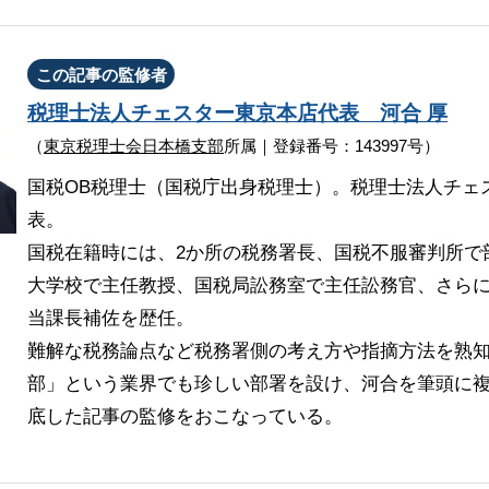
この記事の監修者
税理士法人チェスター
東京本店代表
河合 厚
（
東京税理士会日本橋支部
所属｜登録番号：143997号）
国税OB税理士（国税庁出身税理士）。税理士法人チェ
表。
国税在籍時には、2か所の税務署長、国税不服審判所で
大学校で主任教授、国税局訟務室で主任訟務官、さら
当課長補佐を歴任。
難解な税務論点など税務署側の考え方や指摘方法を熟
部」という業界でも珍しい部署を設け、河合を筆頭に複
底した記事の監修をおこなっている。