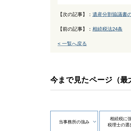
【次の記事】：
遺産分割協議書
【前の記事】：
相続税法24条
< 一覧へ戻る
今まで見たページ（最
相続税に
当事務所の
強み
税理士の
選