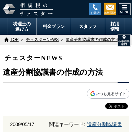
togg
navi
税理士の
採用
料金
プラン
スタッフ
選び方
情報
TOP
チェスターNEWS
遺産分割協議書の作成の方法
チェスターNEWS
遺産分割協議書の作成の方法
いつも見るサイト
2009/05/17
関連キーワード:
遺産分割協議書