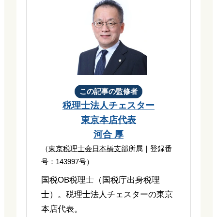
この記事の監修者
税理士法人チェスター
東京本店代表
河合 厚
（
東京税理士会日本橋支部
所属｜登録番
号：143997号）
国税OB税理士（国税庁出身税理
士）。税理士法人チェスターの東京
本店代表。