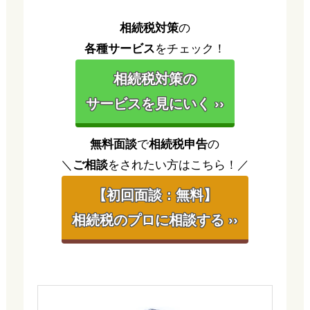
相続税対策
の
各種サービス
をチェック！
相続税対策の
サービスを見にいく ››
無料面談
で
相続税申告
の
＼
ご相談
をされたい方はこちら！／
【初回面談：無料】
相続税のプロに相談する ››