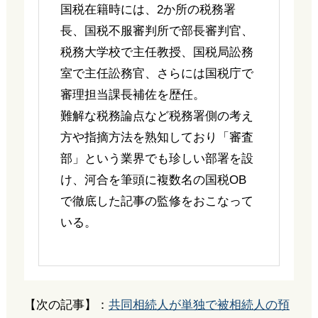
国税在籍時には、2か所の税務署
長、国税不服審判所で部長審判官、
税務大学校で主任教授、国税局訟務
室で主任訟務官、さらには国税庁で
審理担当課長補佐を歴任。
難解な税務論点など税務署側の考え
方や指摘方法を熟知しており「審査
部」という業界でも珍しい部署を設
け、河合を筆頭に複数名の国税OB
で徹底した記事の監修をおこなって
いる。
【次の記事】：
共同相続人が単独で被相続人の預