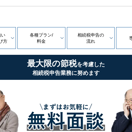
強い
各種プラン/
相続税申告の
び方
料金
流れ
最大限の節税
を考慮した
相続税申告業務に努めます