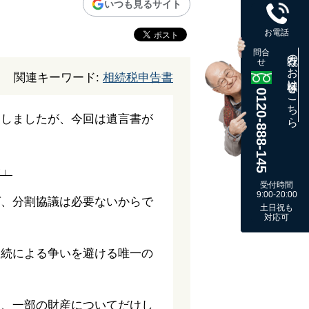
いつも見るサイト
お電話
問合
既存のお客様はこちら
せ
関連キーワード:
相続税申告書
0120-888-145
明しましたが、今回は遺言書が
合」
受付時間
9:00-20:00
ば、分割協議は必要ないからで
土日祝も
対応可
相続による争いを避ける唯一の
り、一部の財産についてだけし