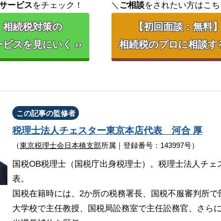
サービス
をチェック！
＼
ご相談
をされたい方はこち
相続税対策の
【初回面談：無料
ビスを見にいく ››
相続税のプロに相談する 
この記事の監修者
税理士法人チェスター
東京本店代表
河合 厚
（
東京税理士会日本橋支部
所属｜登録番号：143997号）
国税OB税理士（国税庁出身税理士）。税理士法人チェ
表。
国税在籍時には、2か所の税務署長、国税不服審判所で
大学校で主任教授、国税局訟務室で主任訟務官、さら