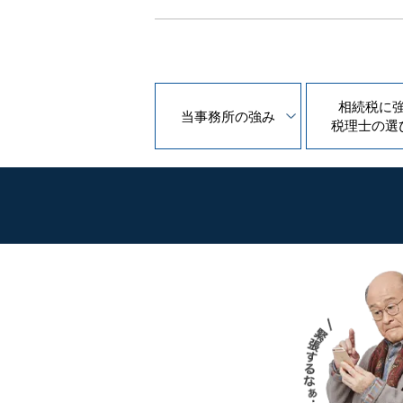
相続税に
当事務所の
強み
税理士の
選