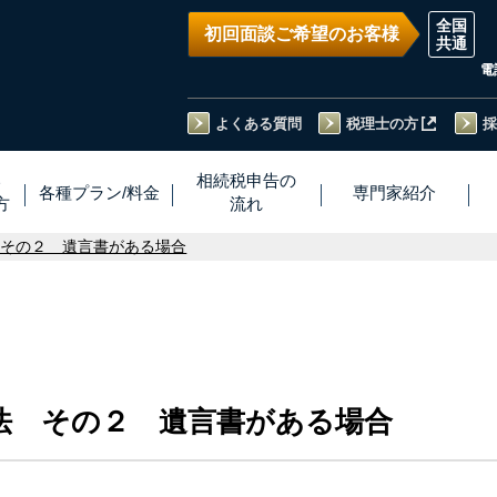
初回面談ご希望のお客様
電
よくある質問
税理士の方
採
い
相続税
申告
の
各種プラン
/
料金
専門家
紹介
方
流れ
 その２ 遺言書がある場合
法 その２ 遺言書がある場合