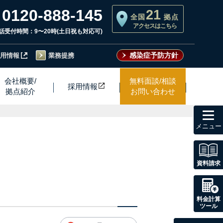
0120-888-145
21
全国
拠点
アクセスはこちら
話受付時間：9〜20時(土日祝も対応可)
感染症予防方針
用情報
業務提携
会社概要/
無料面談/相談
採用情
報
拠点紹介
お問い合わせ
toggl
navig
資料請求
料金計算
ツール