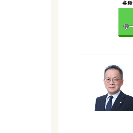
各種
サー