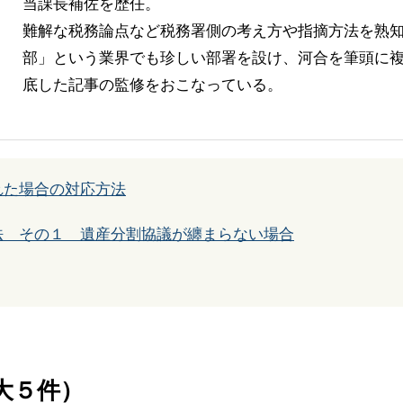
当課長補佐を歴任。
難解な税務論点など税務署側の考え方や指摘方法を熟
部」という業界でも珍しい部署を設け、河合を筆頭に複
底した記事の監修をおこなっている。
れた場合の対応方法
法 その１ 遺産分割協議が纏まらない場合
大５件）