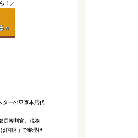
ら！／
】
››
スターの東京本店代
部長審判官、税務
には国税庁で審理担