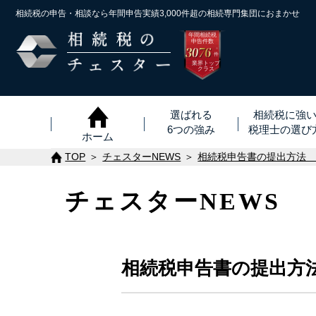
相続税の申告・相談なら年間申告実績3,000件超の
相続専門集団におまかせ
年間相続税
申告件数
3076
※
件
業界トップ
クラス
選ばれる
相続税に強
6つの強み
税理士
の
選び
ホーム
TOP
チェスターNEWS
相続税申告書の提出方法
チェスターNEWS
相続税申告書の提出方