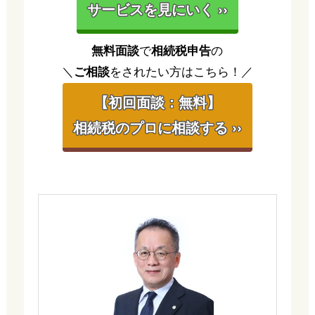
サービスを見にいく ››
無料面談
で
相続税申告
の
＼
ご相談
をされたい方はこちら！／
【初回面談：無料】
相続税のプロに相談する ››