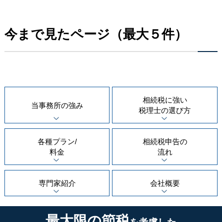
今まで見たページ（最大５件）
相続税に強い
当事務所の
強み
税理士の
選び方
各種プラン/
相続税申告の
料金
流れ
専門家紹介
会社概要
最大限の節税