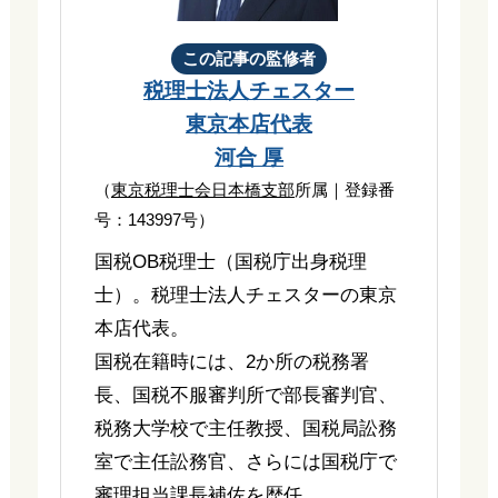
この記事の監修者
税理士法人チェスター
東京本店代表
河合 厚
（
東京税理士会日本橋支部
所属｜登録番
号：143997号）
国税OB税理士（国税庁出身税理
士）。税理士法人チェスターの東京
本店代表。
国税在籍時には、2か所の税務署
長、国税不服審判所で部長審判官、
税務大学校で主任教授、国税局訟務
室で主任訟務官、さらには国税庁で
審理担当課長補佐を歴任。