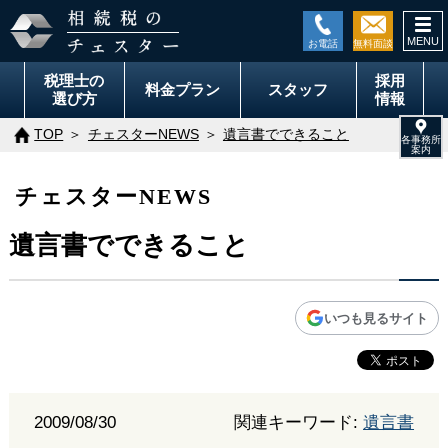
togg
navi
税理士の
採用
料金
プラン
スタッフ
選び方
情報
TOP
チェスターNEWS
遺言書でできること
チェスターNEWS
遺言書でできること
いつも見るサイト
2009/08/30
関連キーワード:
遺言書