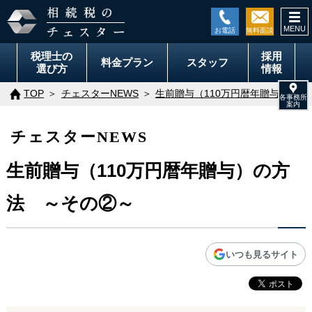
togg
navi
税理士の
採用
料金
プラン
スタッフ
選び方
情報
TOP
チェスターNEWS
生前贈与（110万円暦年贈与）の
チェスターNEWS
生前贈与（110万円暦年贈与）の方
法 ～その②～
いつも見るサイト