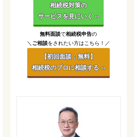
相続税対策の
サービスを見にいく ››
無料面談
で
相続税申告
の
＼
ご相談
をされたい方はこちら！／
【初回面談：無料】
相続税のプロに相談する ››