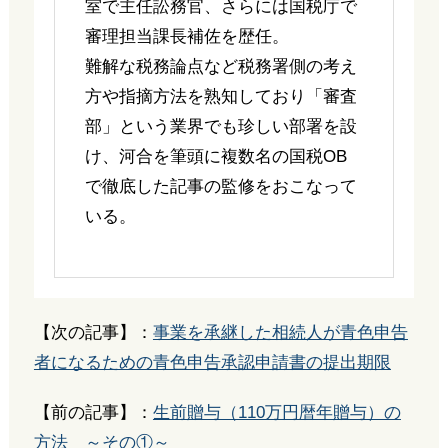
室で主任訟務官、さらには国税庁で
審理担当課長補佐を歴任。
難解な税務論点など税務署側の考え
方や指摘方法を熟知しており「審査
部」という業界でも珍しい部署を設
け、河合を筆頭に複数名の国税OB
で徹底した記事の監修をおこなって
いる。
【次の記事】：
事業を承継した相続人が青色申告
者になるための青色申告承認申請書の提出期限
【前の記事】：
生前贈与（110万円暦年贈与）の
方法 ～その①～