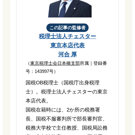
この記事の監修者
税理士法人チェスター
東京本店代表
河合 厚
（
東京税理士会日本橋支部
所属｜登録番
号：143997号）
国税OB税理士（国税庁出身税理
士）。税理士法人チェスターの東京
本店代表。
国税在籍時には、2か所の税務署
長、国税不服審判所で部長審判官、
税務大学校で主任教授、国税局訟務