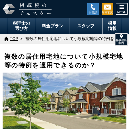
togg
navi
税理士の
採用
料金
プラン
スタッフ
選び方
情報
TOP
複数の居住用宅地について小規模宅地等の特例を適用で
複数の居住用宅地について小規模宅地
等の特例を適用できるのか？