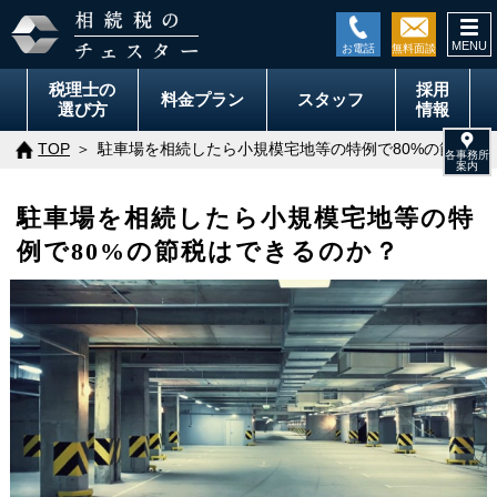
togg
navi
税理士の
採用
料金
プラン
スタッフ
選び方
情報
TOP
駐車場を相続したら小規模宅地等の特例で80%の節税は
駐車場を相続したら小規模宅地等の特
例で80%の節税はできるのか？