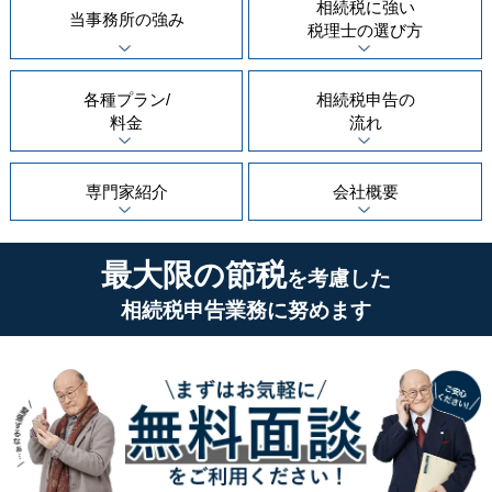
相続税に強い
当事務所の
強み
税理士の
選び方
各種プラン/
相続税申告の
料金
流れ
専門家紹介
会社概要
最大限の節税
を考慮した
相続税申告業務に努めます