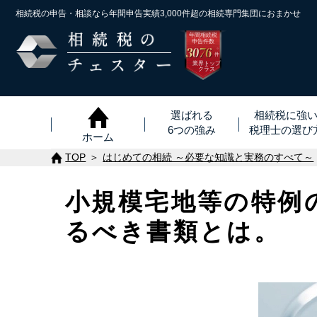
相続税の申告・相談なら年間申告実績3,000件超の
相続専門集団におまかせ
年間相続税
申告件数
3076
※
件
業界トップ
クラス
選ばれる
相続税に強
6つの強み
税理士
の
選び
ホーム
TOP
はじめての相続 ～必要な知識と実務のすべて～
小規模宅地等の特例
るべき書類とは。