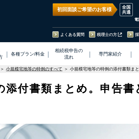
初回面談ご希望のお客様
電
よくある質問
税理士の方
採
い
相続税
申告
の
各種プラン
/
料金
専門家
紹介
方
流れ
小規模宅地等の特例のすべて
小規模宅地等の特例の添付書類ま
の添付書類まとめ。申告書