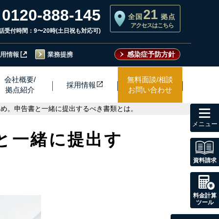
0120-888-145
21
全国
拠点
アクセスはこちら
話受付時間：9〜20時(土日祝も対応可)
感染症予防方針
用情報
業務提携
会社概要/
無料面談/相談
採用情
報
拠点紹介
お問い合わせ
toggl
とめ。申告書と一緒に提出するべき書類とは。
navig
と一緒に提出す
資料請求
料金計算
ツール