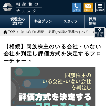
togg
navi
税理士の
採用
料金
プラン
スタッフ
選び方
情報
TOP
はじめての相続 ～必要な知識と実務のすべて～
非上
【相続】同族株主のいる会社・いない
会社を判定し評価方式を決定するフロ
ーチャート