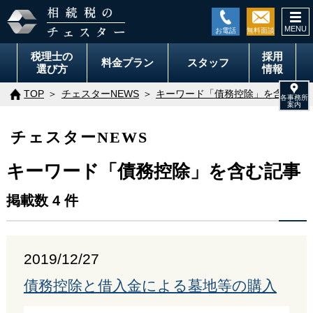
togg
navi
税理士の
採用
料金
プラン
スタッフ
選び方
情報
TOP
チェスターNEWS
キーワード「債務控除」を含む記事
チェスターNEWS
キーワード「債務控除」を含む記事
掲載数 4 件
2019/12/27
債務控除と借入金による墓地等の購入