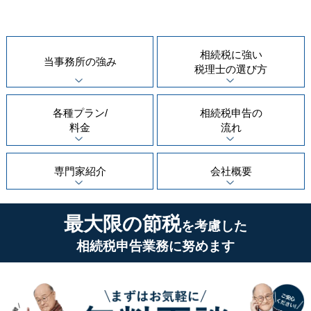
相続税に強い
当事務所の
強み
税理士の
選び方
各種プラン/
相続税申告の
料金
流れ
専門家紹介
会社概要
最大限の節税
を考慮した
相続税申告業務に努めます