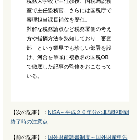
税務大学校で主任教授、国税局訟務
室で主任訟務官、さらには国税庁で
審理担当課長補佐を歴任。
難解な税務論点など税務署側の考え
方や指摘方法を熟知しており「審査
部」という業界でも珍しい部署を設
け、河合を筆頭に複数名の国税OB
で徹底した記事の監修をおこなって
いる。
【次の記事】：
NISA～平成２６年分の非課税期間
終了時の注意点
【前の記事】：
国外財産調書制度～国外財産申告