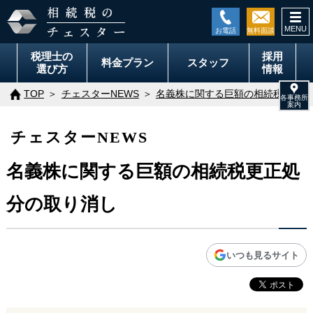
togg
navi
税理士の
採用
料金
プラン
スタッフ
選び方
情報
TOP
チェスターNEWS
名義株に関する巨額の相続税更正処
チェスターNEWS
名義株に関する巨額の相続税更正処
分の取り消し
いつも見るサイト