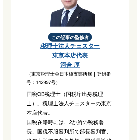
この記事の監修者
税理士法人チェスター
東京本店代表
河合 厚
（
東京税理士会日本橋支部
所属｜登録番
号：143997号）
国税OB税理士（国税庁出身税理
士）。税理士法人チェスターの東京
本店代表。
国税在籍時には、2か所の税務署
長、国税不服審判所で部長審判官、