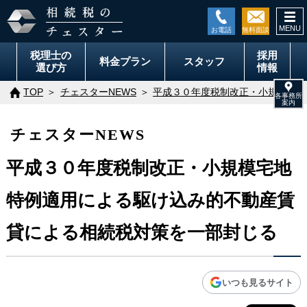
togg
navi
税理士の
採用
料金
プラン
スタッフ
選び方
情報
TOP
チェスターNEWS
平成３０年度税制改正・小規模宅地
チェスターNEWS
平成３０年度税制改正・小規模宅地
特例適用による駆け込み的不動産賃
貸による相続税対策を一部封じる
いつも見るサイト