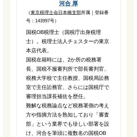
河合 厚
（
東京税理士会日本橋支部
所属｜登録番
号：143997号）
国税OB税理士（国税庁出身税理
士）。税理士法人チェスターの東京
本店代表。
国税在籍時には、2か所の税務署
長、国税不服審判所で部長審判官、
税務大学校で主任教授、国税局訟務
室で主任訟務官、さらには国税庁で
審理担当課長補佐を歴任。
難解な税務論点など税務署側の考え
方や指摘方法を熟知しており「審査
部」という業界でも珍しい部署を設
け、河合を筆頭に複数名の国税OB