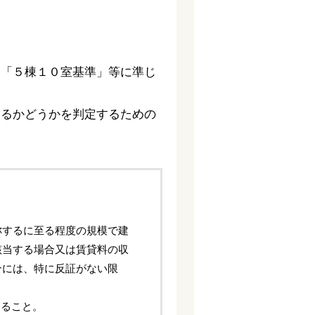
る「５棟１０室基準」等に準じ
するかどうかを判定するための
称するに至る程度の規模で建
該当する場合又は賃貸料の収
合には、特に反証がない限
あること。