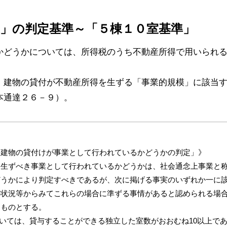
業」の判定基準～「５棟１０室基準」
かどうかについては、所得税のうち不動産所得で用いられ
、建物の貸付が不動産所得を生ずる「事業的規模」に該当
本通達２６－９）。
「建物の貸付けが事業として行われているかどうかの判定」》
を生ずべき事業として行われているかどうかは、社会通念上事業と
どうかにより判定すべきであるが、次に掲げる事実のいずれか一に
の状況等からみてこれらの場合に準ずる事情があると認められる場
るものとする。
ついては、貸与することができる独立した室数がおおむね10以上で