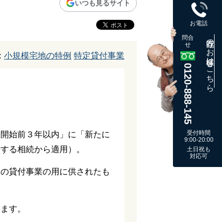
いつも見るサイト
お電話
問合
既存のお客様はこちら
せ
:
小規模宅地の特例
特定貸付事業
0120-888-145
受付時間
続開始前３年以内」に「新たに
9:00-20:00
始する相続から適用）。
土日祝も
対応可
」の貸付事業の用に供されたも
します。