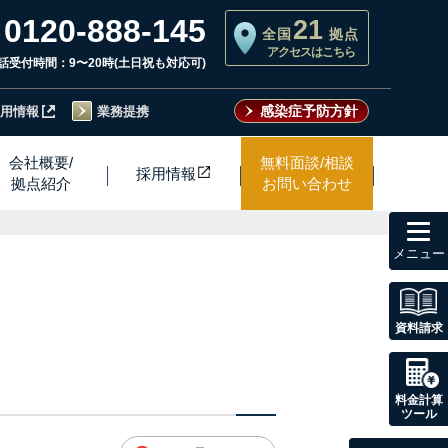
0120-888-145
21
全国
拠点
アクセスはこちら
話受付時間：9〜20時(土日祝も対応可)
感染症予防方針
用情報
業務提携
会社概要/
無料面談/相談
採用情
報
拠点紹介
お問い合わせ
toggl
navig
資料請求
料金計算
ツール