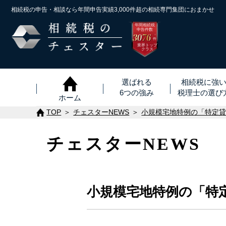
相続税の申告・相談なら年間申告実績3,000件超の
相続専門集団におまかせ
年間相続税
申告件数
3076
※
件
業界トップ
クラス
選ばれる
相続税に強
6つの強み
税理士
の
選び
ホーム
TOP
チェスターNEWS
小規模宅地特例の「特定
チェスターNEWS
小規模宅地特例の「特