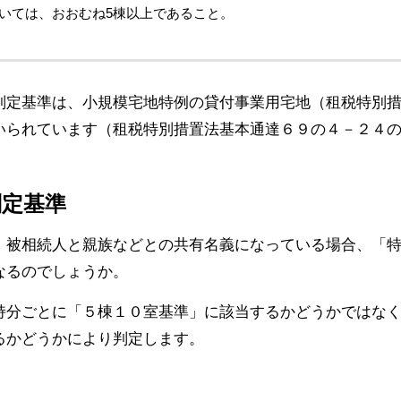
ついては、おおむね5棟以上であること。
判定基準は、小規模宅地特例の貸付事業用宅地（租税特別
いられています（租税特別措置法基本通達６９の４－２４
判定基準
、被相続人と親族などとの共有名義になっている場合、「
なるのでしょうか。
持分ごとに「５棟１０室基準」に該当するかどうかではな
るかどうかにより判定します。