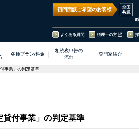
初回面談ご希望のお客様
電
よくある質問
税理士の方
採
い
相続税
申告
の
各種プラン
/
料金
専門家
紹介
方
流れ
貸付事業」の判定基準
定貸付事業」の判定基準