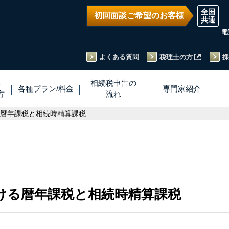
初回面談ご希望のお客様
電
よくある質問
税理士の方
採
い
相続税
申告
の
各種プラン
/
料金
専門家
紹介
方
流れ
る暦年課税と相続時精算課税
ける暦年課税と相続時精算課税