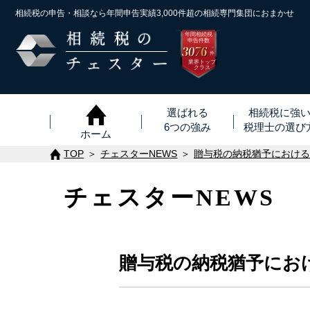
相続税の申告・相談なら年間申告実績3,000件超の
相続専門集団におまかせ
年間相続税
申告件数
3076
※
件
業界トップ
クラス
選ばれる
相続税に強
6つの強み
税理士
の
選び
ホーム
TOP
チェスターNEWS
贈与税の納税猶予におけ
チェスターNEWS
贈与税の納税猶予にお