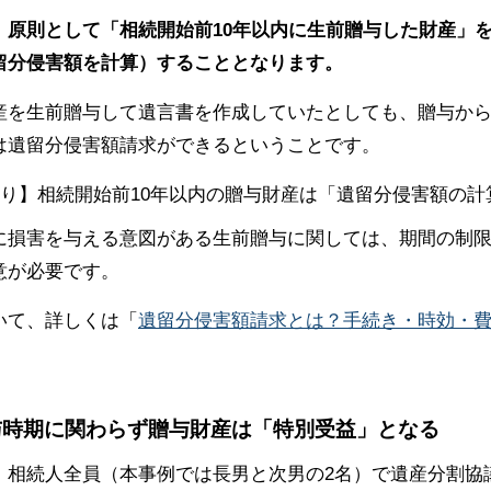
、原則として「相続開始前10年以内に生前贈与した財産」
留分侵害額を計算）することとなります。
産を生前贈与して遺言書を作成していたとしても、贈与から
は遺留分侵害額請求ができるということです。
に損害を与える意図がある生前贈与に関しては、期間の制
意が必要です。
いて、詳しくは「
遺留分侵害額請求とは？手続き・時効・
贈与時期に関わらず贈与財産は「特別受益」となる
、相続人全員（本事例では長男と次男の2名）で遺産分割協