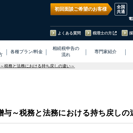
初回面談ご希望のお客様
電
よくある質問
税理士の方
採
い
相続税
申告
の
各種プラン
/
料金
専門家
紹介
方
流れ
与～税務と法務における持ち戻しの違い～
贈与～税務と法務における持ち戻しの