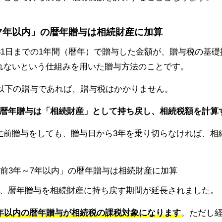
～7年以内」の暦年贈与は相続財産に加算
月31日までの1年間（暦年）で贈与した金額が、贈与税の基礎
れないという仕組みを用いた贈与方法のことです。
円以下の贈与であれば、贈与税はかかりません。
の暦年贈与は「相続財産」として持ち戻し、相続税額を計算
生前贈与をしても、贈与日から3年を乗り切らなければ、相
は、暦年贈与を相続財産に持ち戻す期間が延長されました。
7年以内の暦年贈与が相続税の課税対象になります
。ただし経