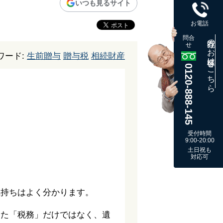
いつも見るサイト
お電話
問合
既存のお客様はこちら
せ
ワード:
生前贈与
贈与税
相続財産
0120-888-145
受付時間
9:00-20:00
土日祝も
対応可
気持ちはよく分かります。
った「税務」だけではなく、遺