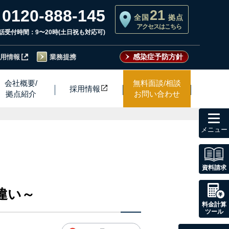
0120-888-145
21
全国
拠点
アクセスはこちら
話受付時間：9〜20時(土日祝も対応可)
感染症予防方針
用情報
業務提携
会社概要/
無料面談/相談
採用情
報
拠点紹介
お問い合わせ
toggl
navig
資料請求
違い～
料金計算
ツール