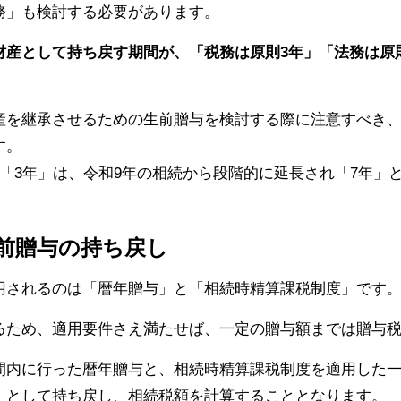
務」も検討する必要があります。
財産として持ち戻す期間が、「税務は原則3年」「法務は原則
産を継承させるための生前贈与を検討する際に注意すべき
す。
「3年」は、令和9年の相続から段階的に延長され「7年」
前贈与の持ち戻し
用されるのは「暦年贈与」と「相続時精算課税制度」です
るため、適用要件さえ満たせば、一定の贈与額までは贈与
間内に行った暦年贈与と、相続時精算課税制度を適用した
」として持ち戻し、相続税額を計算することとなります。