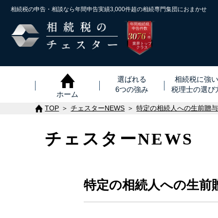
相続税の申告・相談なら年間申告実績3,000件超の
相続専門集団におまかせ
年間相続税
申告件数
3076
※
件
業界トップ
クラス
選ばれる
相続税に強
6つの強み
税理士
の
選び
ホーム
TOP
チェスターNEWS
特定の相続人への生前贈
チェスターNEWS
特定の相続人への生前