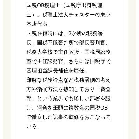
国税OB税理士（国税庁出身税理
士）。税理士法人チェスターの東京
本店代表。
国税在籍時には、2か所の税務署
長、国税不服審判所で部長審判官、
税務大学校で主任教授、国税局訟務
室で主任訟務官、さらには国税庁で
審理担当課長補佐を歴任。
難解な税務論点など税務署側の考え
方や指摘方法を熟知しており「審査
部」という業界でも珍しい部署を設
け、河合を筆頭に複数名の国税OB
で徹底した記事の監修をおこなって
いる。