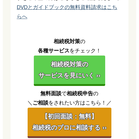
DVDとガイドブックの無料資料請求はこち
らへ
相続税対策
の
各種サービス
をチェック！
相続税対策の
サービスを見にいく ››
無料面談
で
相続税申告
の
＼
ご相談
をされたい方はこちら！／
【初回面談：無料】
相続税のプロに相談する ››