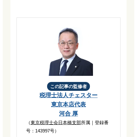
この記事の監修者
税理士法人チェスター
東京本店代表
河合 厚
（
東京税理士会日本橋支部
所属｜登録番
号：143997号）