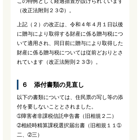
この特例として経過措置が設けられています
（改正法附則２３➁）。
上記（２）の改正は、令和４年４月１日以後
に贈与により取得する財産に係る贈与税につ
いて適用され、同日前に贈与により取得した
財産に係る贈与税については従前どおりとさ
れています（改正法附則２３➂）。
６ 添付書類の見直し
以下の書類については、住民票の写し等の添
付を要しないこととされました。
➀障害者非課税信託申告書（旧相規２二）
➁相続時精算課税選択届出書（旧相規１１➀
二、➁三）