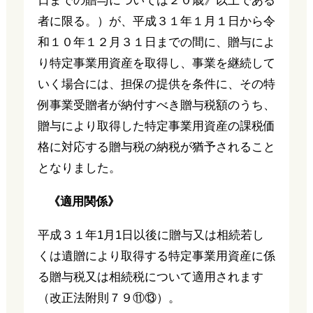
日までの贈与については２０歳》以上である
者に限る。）が、平成３１年１月１日から令
和１０年１２月３１日までの間に、贈与によ
り特定事業用資産を取得し、事業を継続して
いく場合には、担保の提供を条件に、その特
例事業受贈者が納付すべき贈与税額のうち、
贈与により取得した特定事業用資産の課税価
格に対応する贈与税の納税が猶予されること
となりました。
《適用関係》
平成３１年1月1日以後に贈与又は相続若し
くは遺贈により取得する特定事業用資産に係
る贈与税又は相続税について適用されます
（改正法附則７９⑪⑬）。