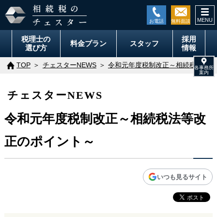
togg
navi
税理士の
採用
料金
プラン
スタッフ
選び方
情報
TOP
チェスターNEWS
令和元年度税制改正～相続税法等改
チェスターNEWS
令和元年度税制改正～相続税法等改
正のポイント～
いつも見るサイト