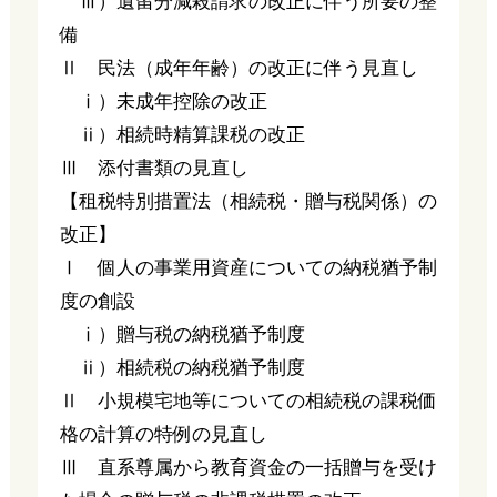
ⅲ）遺留分減殺請求の改正に伴う所要の整
備
Ⅱ 民法（成年年齢）の改正に伴う見直し
ⅰ）未成年控除の改正
ⅱ）相続時精算課税の改正
Ⅲ 添付書類の見直し
【租税特別措置法（相続税・贈与税関係）の
改正】
Ⅰ 個人の事業用資産についての納税猶予制
度の創設
ⅰ）贈与税の納税猶予制度
ⅱ）相続税の納税猶予制度
Ⅱ 小規模宅地等についての相続税の課税価
格の計算の特例の見直し
Ⅲ 直系尊属から教育資金の一括贈与を受け