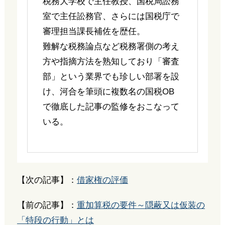
税務大学校で主任教授、国税局訟務
室で主任訟務官、さらには国税庁で
審理担当課長補佐を歴任。
難解な税務論点など税務署側の考え
方や指摘方法を熟知しており「審査
部」という業界でも珍しい部署を設
け、河合を筆頭に複数名の国税OB
で徹底した記事の監修をおこなって
いる。
【次の記事】：
借家権の評価
【前の記事】：
重加算税の要件～隠蔽又は仮装の
「特段の行動」とは