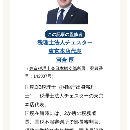
この記事の監修者
税理士法人チェスター
東京本店代表
河合 厚
（
東京税理士会日本橋支部
所属｜登録番
号：143997号）
国税OB税理士（国税庁出身税理
士）。税理士法人チェスターの東京
本店代表。
国税在籍時には、2か所の税務署
長、国税不服審判所で部長審判官、