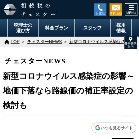
togg
navi
税理士の
採用
料金
プラン
スタッフ
選び方
情報
TOP
チェスターNEWS
新型コロナウイルス感染症の影響～
チェスターNEWS
新型コロナウイルス感染症の影響～
地価下落なら路線価の補正率設定の
検討も
いつも見るサイト